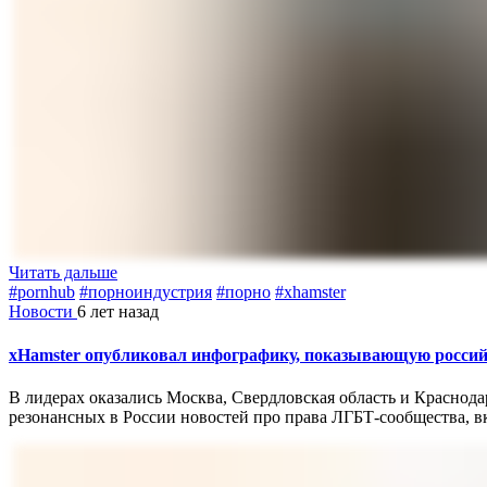
Читать дальше
#pornhub
#порноиндустрия
#порно
#xhamster
Новости
6 лет назад
xHamster опубликовал инфографику, показывающую российс
В лидерах оказались Москва, Свердловская область и Краснода
резонансных в России новостей про права ЛГБТ-сообщества, в