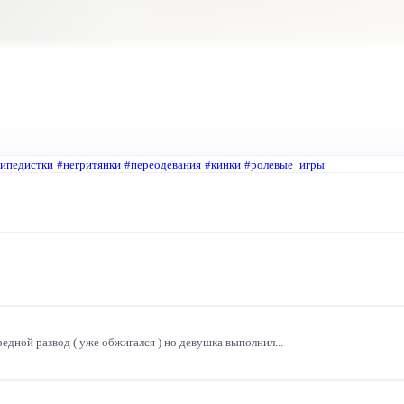
сипедистки
#негритянки
#переодевания
#кинки
#ролевые_игры
дной развод ( уже обжигался ) но девушка выполнил...