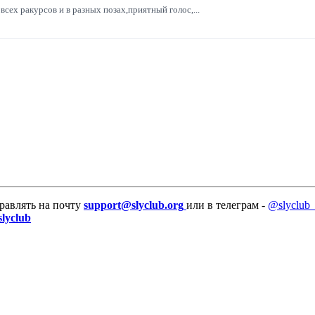
всех ракурсов и в разных позах,приятный голос,...
равлять на почту
support@slyclub.org
или в телеграм -
@slyclub_
slyclub