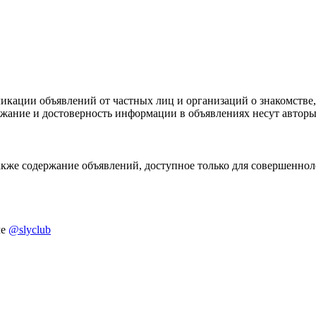
икации объявлений от частных лиц и организаций о знакомстве,
ержание и достоверность информации в объявлениях несут автор
акже содержание объявлений, доступное только для совершенноле
ме
@slyclub