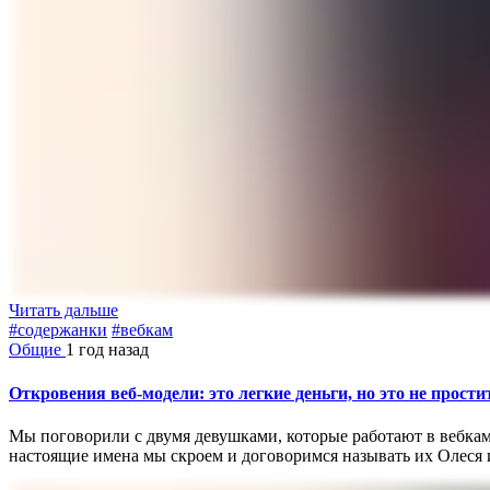
Читать дальше
#содержанки
#вебкам
Общие
1 год назад
Откровения веб-модели: это легкие деньги, но это не прост
Мы поговорили с двумя девушками, которые работают в вебкаме,
настоящие имена мы скроем и договоримся называть их Олеся