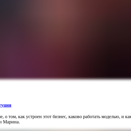
итуция
 о том, как устроен этот бизнес, каково работать моделью, и ка
 и Марина.