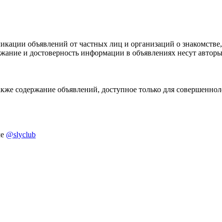
икации объявлений от частных лиц и организаций о знакомстве,
ержание и достоверность информации в объявлениях несут автор
акже содержание объявлений, доступное только для совершенноле
ме
@slyclub