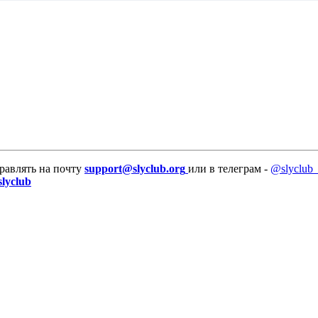
равлять на почту
support@slyclub.org
или в телеграм -
@slyclub_
slyclub