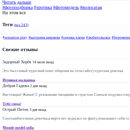
Читать дальше
#фотоподборка
#эротика
#фотомодель
#волосатая
На этом все
Теги
(все 243)
#sensation play
#катерина ширяева
#оценка члена
#любительское
#беременн
Свежие отзывы
Задорный Хорёк
14 часов назад
Это был самый чудесный опыт общения на этом сайте) чудесная девочка
Игривая малышка
Добрая Гадюка
2 дня назад
Настоящая! Живая! С реальными эмоциями и страстью.Сначала подумал очере
Тебе сюда!
Острый Питон
3 дня назад
Сногсшибательная девочка,в вирте нет воды,все по факту,показывает себя со 
Blonde model sofia