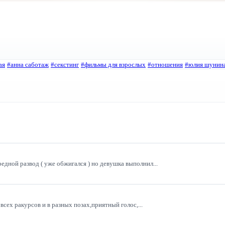
ая
#анна саботаж
#секстинг
#фильмы для взрослых
#отношения
#юлия шунин
дной развод ( уже обжигался ) но девушка выполнил...
всех ракурсов и в разных позах,приятный голос,...