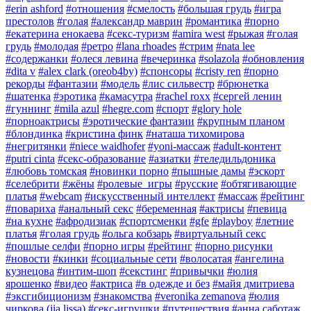
#erin ashford
#отношения
#смелость
#большая грудь
#игра
престолов
#голая
#александр маврин
#романтика
#порно
#екатерина енокаева
#секс-туризм
#amira west
#рыжая
#голая
грудь
#молодая
#ретро
#lana rhoades
#стрим
#nata lee
#содержанки
#олеся левина
#вечеринка
#solazola
#обновления
#dita v
#alex clark (oreob4by)
#спонсоры
#cristy ren
#порно
рекорды
#фантазии
#модель
#лис сильвестр
#брюнетка
#шатенка
#эротика
#камасутра
#rachel roxx
#сергей ленин
#гуннинг
#mila azul
#hegre.com
#спорт
#glory hole
#порноактрисы
#эротические фантазии
#крупным планом
#блондинка
#кристина финк
#наташа тихомирова
#негритянки
#niece waidhofer
#yoni-массаж
#adult-контент
#putri cinta
#секс-образование
#азиатки
#теледильдоника
#любовь томская
#новинки порно
#пышные дамы
#эскорт
#селебрити
#жëны
#ролевые_игры
#русские
#обтягивающие
платья
#webcam
#искусственный интеллект
#массаж
#рейтинг
#повариха
#анальный секс
#беременная
#актрисы
#певица
#на кухне
#афродизиак
#спортсменки
#gfe
#playboy
#летние
платья
#голая грудь
#ольга кобзарь
#виртуальный секс
#пошлые селфи
#порно игры
#рейтинг
#порно рисунки
#новости
#кинки
#социальные сети
#волосатая
#ангелина
кузнецова
#интим-шоп
#секстинг
#привычки
#юлия
ярошенко
#видео
#актриса
#в одежде и без
#майя дмитриева
#эксгибиционизм
#знакомства
#veronika zemanova
#юлия
чиркова (jia lissa)
#секс-игрушки
#путешествия
#анна саботаж