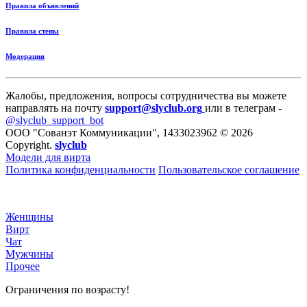
Правила объявлений
Правила стены
Модерация
Жалобы, предложения, вопросы сотрудничества вы можете
направлять на почту
support@slyclub.org
или в телеграм -
@slyclub_support_bot
ООО "Сованэт Коммуникации", 1433023962 © 2026
Copyright.
slyclub
Модели для вирта
Политика конфиденциальности
Пользовательское соглашение
Женщины
Вирт
Чат
Мужчины
Прочее
Ограничения по возрасту!