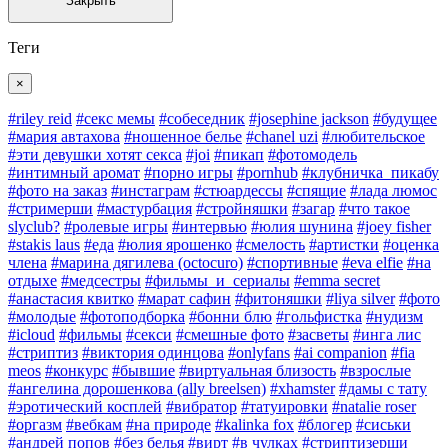
Закрыть
Теги
×
#riley reid
#секс мемы
#собеседник
#josephine jackson
#будущее
#мария автахова
#ношенное белье
#chanel uzi
#любительское
#эти девушки хотят секса
#joi
#пикап
#фотомодель
#интимный аромат
#порно игры
#pornhub
#клубничка_пикабу
#фото на заказ
#инстаграм
#стюардессы
#спящие
#лада люмос
#стримерши
#мастурбация
#стройняшки
#загар
#что такое
slyclub?
#ролевые игры
#интервью
#юлия шунина
#joey fisher
#stakis laus
#еда
#юлия ярошенко
#смелость
#артистки
#оценка
члена
#марина дягилева (octocuro)
#спортивные
#eva elfie
#на
отдыхе
#медсестры
#фильмы_и_сериалы
#emma secret
#анастасия квитко
#марат сафин
#фитоняшки
#liya silver
#фото
#молодые
#фотоподборка
#бонни блю
#гольфистка
#нудизм
#icloud
#фильмы
#секси
#смешные фото
#засветы
#инга лис
#стриптиз
#виктория одинцова
#onlyfans
#ai companion
#fia
meos
#конкурс
#бывшие
#виртуальная близость
#взрослые
#ангелина дорошенкова (ally breelsen)
#xhamster
#дамы с тату
#эротический косплей
#вибратор
#татуировки
#natalie roser
#оргазм
#вебкам
#на природе
#kalinka fox
#блогер
#сиськи
#андрей попов
#без белья
#вирт
#в чулках
#стриптизерши