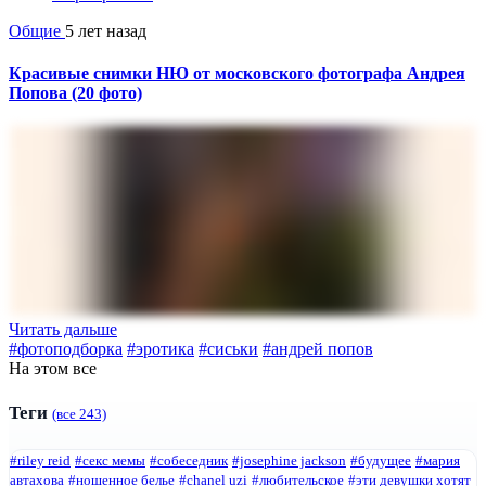
Общие
5 лет назад
Красивые снимки НЮ от московского фотографа Андрея
Попова (20 фото)
Читать дальше
#фотоподборка
#эротика
#сиськи
#андрей попов
На этом все
Теги
(все 243)
#riley reid
#секс мемы
#собеседник
#josephine jackson
#будущее
#мария
автахова
#ношенное белье
#chanel uzi
#любительское
#эти девушки хотят