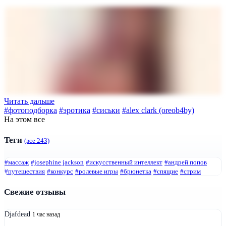
Читать дальше
#фотоподборка
#эротика
#сиськи
#alex clark (oreob4by)
На этом все
Теги
(все 243)
#массаж
#josephine jackson
#искусственный интеллект
#андрей попов
#путешествия
#конкурс
#ролевые игры
#брюнетка
#спящие
#стрим
Свежие отзывы
Djafdead
1 час назад