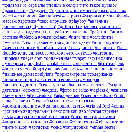
#фильмы_и_сериалы
#пошлые селфи
#что такое slyclub?
#дамы с тату
#будущее
#гуннинг
#интимный аромат
#kristina
sweet
#секс мемы
#amira west
#актрисы
#мария автахова
#yoni-
массаж
#эротика
#секс-игрушки
#playboy
#ангелина
дорошенкова (ally breelsen)
#girlfriend experience
#кристина
финк
#загар
#девушки на работе
#шатенка
#рейтинг
#аниме
эротика
#solazola
#ольга кобзарь
#инга лис
#селебрити
#webcam
#секси
#знакомства
#joi
#на кухне
#юлия шунина
#женские попки
#любительское
#гольфистка
#стриптиз
#lana
rhoades
#лис сильвестр
#эскорт
#голая грудь
#катерина
ширяева
#hegre.com
#обнаженные
#марат сафин
#ангелина
кузнецова
#joey fisher
#natalie roser
#медсестры
#фотомодель
#оценка члена
#виртуальная близость
#алиса вернер
#порно
#пышные дамы
#onlyfans
#порноактрисы
#содержанки
#новинки порно
#екатерина енокаева
#молодая
#велосипедистки
#секс-туризм
#бывшие
#смелость
#марина
дягилева (octocuro)
#модель
#фото на заказ
#topless dj
#азиатки
#вечеринка
#фитоняшки
#афродизиак
#смешные фото
#putri
cinta
#засветы
#секс-образование
#секс-рассказы
#доминирование
#обтягивающие платья
#erin ashford
#юлия
ярошенко
#виртуальный секс
#пикап
#волосатая
#зрелые
дамы
#искусственный интеллект
#интервью
#фантазии
#видео на заказ
#жëны
#правила
#отношения
#adult-контент
#интим-шоп
#артистки
#секс
#татуировки
#emma secret