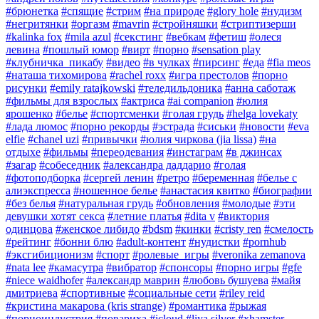
#брюнетка
#спящие
#стрим
#на природе
#glory hole
#нудизм
#негритянки
#оргазм
#mavrin
#стройняшки
#стриптизерши
#kalinka fox
#mila azul
#секстинг
#вебкам
#фетиш
#олеся
левина
#пошлый юмор
#вирт
#порно
#sensation play
#клубничка_пикабу
#видео
#в чулках
#пирсинг
#еда
#fia meos
#наташа тихомирова
#rachel roxx
#игра престолов
#порно
рисунки
#emily ratajkowski
#теледильдоника
#анна саботаж
#фильмы для взрослых
#актриса
#ai companion
#юлия
ярошенко
#белье
#спортсменки
#голая грудь
#helga lovekaty
#лада люмос
#порно рекорды
#эстрада
#сиськи
#новости
#eva
elfie
#chanel uzi
#привычки
#юлия чиркова (jia lissa)
#на
отдыхе
#фильмы
#переодевания
#инстаграм
#в джинсах
#загар
#собеседник
#александра даддарио
#голая
#фотоподборка
#сергей ленин
#ретро
#беременная
#белье с
алиэкспресса
#ношенное белье
#анастасия квитко
#биографии
#без белья
#натуральная грудь
#обновления
#молодые
#эти
девушки хотят секса
#летние платья
#dita v
#виктория
одинцова
#женское либидо
#bdsm
#кинки
#cristy ren
#смелость
#рейтинг
#бонни блю
#adult-контент
#нудистки
#pornhub
#эксгибиционизм
#спорт
#ролевые_игры
#veronika zemanova
#nata lee
#камасутра
#вибратор
#спонсоры
#порно игры
#gfe
#niece waidhofer
#александр маврин
#любовь бушуева
#майя
дмитриева
#спортивные
#социальные сети
#riley reid
#кристина макарова (kris strange)
#романтика
#рыжая
#порноиндустрия
#повариха
#icloud
#liya silver
#xhamster