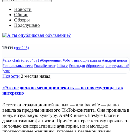
Новости
Общие
Обзоры
Подслушано
Теги
(все 243)
#alex clark (oreob4by)
#беременная
#обтягивающие платья
#андрей попов
#социальные сети
#natalie roser
#dita v
#молодая
#брюнетка
#виртуальный
секс
Новости
2 месяца назад
«Это не должно меня привлекать — но почему тогда так
интересно
Эстетика «традиционной жены» — или tradwife — давно
вышла за пределы нишевого TikTok-контента. Она проникла в
моду, визуальную культуру, ASMR-видео, lifestyle-блоги и
даже интимные фантазии. Причём интерес к этому проявляют
не только консервативные аудитории, но и молодые
прогрессивные женщины, которые в реальной жизни