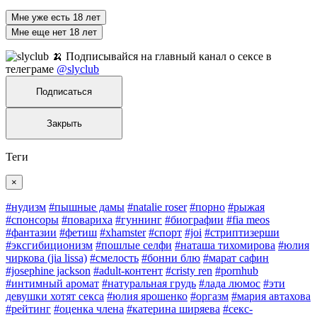
Мне уже есть 18 лет
Мне еще нет 18 лет
🍌 Подписывайся на главный канал о сексе в
телеграме
@slyclub
Подписаться
Закрыть
Теги
×
#нудизм
#пышные дамы
#natalie roser
#порно
#рыжая
#спонсоры
#повариха
#гуннинг
#биографии
#fia meos
#фантазии
#фетиш
#xhamster
#спорт
#joi
#стриптизерши
#эксгибиционизм
#пошлые селфи
#наташа тихомирова
#юлия
чиркова (jia lissa)
#смелость
#бонни блю
#марат сафин
#josephine jackson
#adult-контент
#cristy ren
#pornhub
#интимный аромат
#натуральная грудь
#лада люмос
#эти
девушки хотят секса
#юлия ярошенко
#оргазм
#мария автахова
#рейтинг
#оценка члена
#катерина ширяева
#секс-