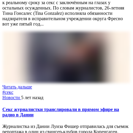
к реальному сроку за секс с заключённым на глазах у
остальных осужденных. По словам журналистов, 26-летняя
Тина Гонсалес (Tina Gonzalez) исполняла обязанности
надзирателя в исправительном учреждении округа Фресно
вот уже пятый год...
Читать дальше
#секс
Новости
5 лет назад
Секс журналистки транслировали в прямом эфире на
радио в Дании
Журналистка из Дании Луиза Фишер отправилась для съемок
репортажа в один из свингер-клубов города Копенгаген.