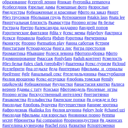
образование
#сергей ленин
#пикап
#veronika zemanova
#собеседник
#зрелые дамы
#смешные фото
#взрослые
#медсестры
#обнаженные и красивые
#фото на заказ
#вирт
#без трусиков
#большая грудь
#отношения
#stakis laus
#nata lee
#виртуальная близость
#камасутра
#порно игры
#в белье
#эстрада
#ретро
#александра даддарио
#андрей попов
#эротические фантазии
#dita v
#секс мемы
#playboy
#актриса
#секси
#правила
#работа
#bdsm
#эротика
#вечеринка
#конкурс
#порно
#sensation play
#анна саботаж
#стрим
#инстаграм
#стюардессы
#инга лис
#игра престолов
#романтика
#бывшие
#олеся левина
#фотоподборка
#фото
#доминирование
#массаж
#onlyfans
#adult-контент
#смелость
#без белья
#alex clark (oreob4by)
#шатенка
#секс-туризм
#icloud
#селебрити
#на отдыхе
#еда
#интервью
#фильмы_и_сериалы
#рейтинг
#gfe
#анальный секс
#теледильдоника
#мастурбация
#юлия ярошенко
#секс-игрушки
#любовь томская
#emily
ratajkowski
#обнаженные
#нудистки
#анастасия квитко
#алиса
вернер
#дамы с тату
#сиськи
#фотомодель
#ролевые_игры
#порно игры
#искусственный интеллект
#негритянки
#знакомства
#гольфистка
#женские попки
#в одежде и без
#молодые
#любовь бушуева
#путешествия
#аниме эротика
#афродизиак
#kalinka fox
#юлия шунина
#glory hole
#chanel uzi
#молодая
#фильмы для взрослых
#новинки порно
#emma
secret
#брюнетка
#ai companion
#порноиндустрия
#в джинсах
#ангелина кузнецова
#rachel roxx
#азиатки
#спортсменки