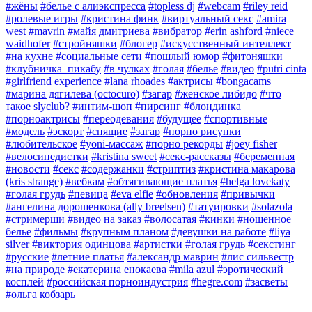
#жëны
#белье с алиэкспресса
#topless dj
#webcam
#riley reid
#ролевые игры
#кристина финк
#виртуальный секс
#amira
west
#mavrin
#майя дмитриева
#вибратор
#erin ashford
#niece
waidhofer
#стройняшки
#блогер
#искусственный интеллект
#на кухне
#социальные сети
#пошлый юмор
#фитоняшки
#клубничка_пикабу
#в чулках
#голая
#белье
#видео
#putri cinta
#girlfriend experience
#lana rhoades
#актрисы
#bongacams
#марина дягилева (octocuro)
#загар
#женское либидо
#что
такое slyclub?
#интим-шоп
#пирсинг
#блондинка
#порноактрисы
#переодевания
#будущее
#спортивные
#модель
#эскорт
#спящие
#загар
#порно рисунки
#любительское
#yoni-массаж
#порно рекорды
#joey fisher
#велосипедистки
#kristina sweet
#секс-рассказы
#беременная
#новости
#секс
#содержанки
#стриптиз
#кристина макарова
(kris strange)
#вебкам
#обтягивающие платья
#helga lovekaty
#голая грудь
#певица
#eva elfie
#обновления
#привычки
#ангелина дорошенкова (ally breelsen)
#татуировки
#solazola
#стримерши
#видео на заказ
#волосатая
#кинки
#ношенное
белье
#фильмы
#крупным планом
#девушки на работе
#liya
silver
#виктория одинцова
#артистки
#голая грудь
#секстинг
#русские
#летние платья
#александр маврин
#лис сильвестр
#на природе
#екатерина енокаева
#mila azul
#эротический
косплей
#российская порноиндустрия
#hegre.com
#засветы
#ольга кобзарь