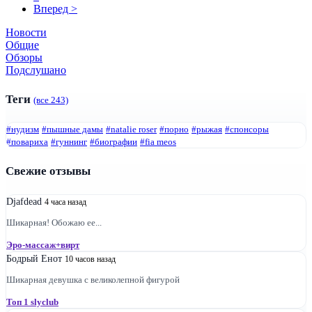
Вперед
>
Новости
Общие
Обзоры
Подслушано
Теги
(все 243)
#нудизм
#пышные дамы
#natalie roser
#порно
#рыжая
#спонсоры
#повариха
#гуннинг
#биографии
#fia meos
Свежие отзывы
Djafdead
4 часа назад
Шикарная! Обожаю ее...
Эро-массаж+вирт
Бодрый Енот
10 часов назад
Шикарная девушка с великолепной фигурой
Топ 1 slyclub