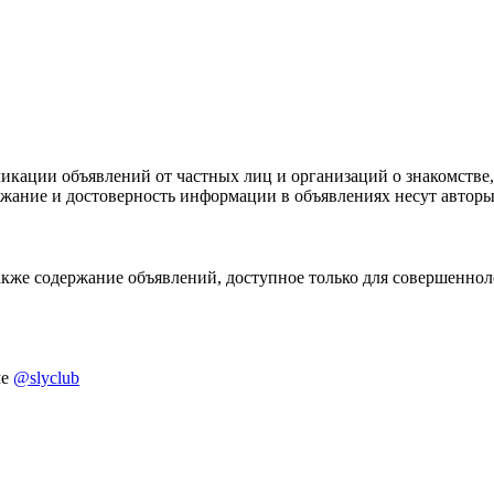
икации объявлений от частных лиц и организаций о знакомстве,
ержание и достоверность информации в объявлениях несут автор
акже содержание объявлений, доступное только для совершенноле
ме
@slyclub