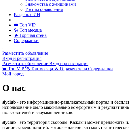
Знакомства с женщинами
Интим объявления
Раздень с ИИ
👑 Топ VIP
🚀 Топ месяца
🔥 Горячая стена
Содержанки
Разместить объявление
Вход и регистрация
Разместить объявление
Вход и регистрация
👑 Топ VIP
🚀 Топ месяца
🔥 Горячая стена
Содержанки
Мой город
О нас
slyclub
- это информационно-развлекательный портал и беспла
использование было максимально комфортным и результативны
пользователей и злоумышленников.
slyclub
- это территория свободы. Каждый может предложить ил
и анонсы мероприятий, которые наверняка смогут заинтересова