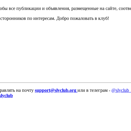
тобы все публикации и объявления, размещенные на сайте, соотв
 сторонников по интересам. Добро пожаловать в клуб!
равлять на почту
support@slyclub.org
или в телеграм -
@slyclub_
slyclub