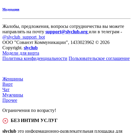
Модерация
Жалобы, предложения, вопросы сотрудничества вы можете
направлять на почту
support@slyclub.org
или в телеграм -
@slyclub_support_bot
ООО "Сованэт Коммуникации", 1433023962 © 2026
Copyright.
slyclub
Модели для вирта
Политика конфиденциальности
Пользовательское соглашение
Женщины
Вирт
Чат
Мужчины
Прочее
Ограничения по возрасту!
БЕЗ ИНТИМ УСЛУГ
slyclub
это информационно-развлекательная площадка для