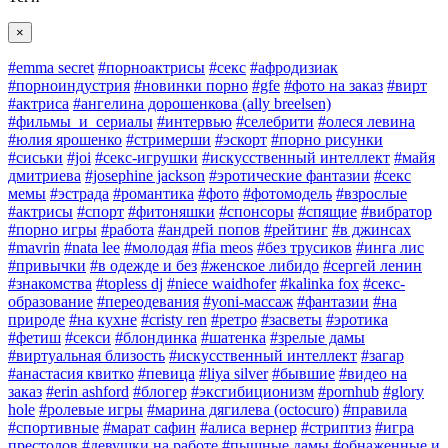
×
#emma secret
#порноактрисы
#секс
#афродизиак
#порноиндустрия
#новинки порно
#gfe
#фото на заказ
#вирт
#актриса
#ангелина дорошенкова (ally breelsen)
#фильмы_и_сериалы
#интервью
#селебрити
#олеся левина
#юлия ярошенко
#стримерши
#эскорт
#порно рисунки
#сиськи
#joi
#секс-игрушки
#искусственный интеллект
#майя
дмитриева
#josephine jackson
#эротические фантазии
#секс
мемы
#эстрада
#романтика
#фото
#фотомодель
#взрослые
#актрисы
#спорт
#фитоняшки
#спонсоры
#спящие
#вибратор
#порно игры
#работа
#андрей попов
#рейтинг
#в джинсах
#mavrin
#nata lee
#молодая
#fia meos
#без трусиков
#инга лис
#привычки
#в одежде и без
#женское либидо
#сергей ленин
#знакомства
#topless dj
#niece waidhofer
#kalinka fox
#секс-
образование
#переодевания
#yoni-массаж
#фантазии
#на
природе
#на кухне
#cristy ren
#ретро
#засветы
#эротика
#фетиш
#секси
#блондинка
#шатенка
#зрелые дамы
#виртуальная близость
#искусственный интеллект
#загар
#анастасия квитко
#певица
#liya silver
#бывшие
#видео на
заказ
#erin ashford
#блогер
#эксгибиционизм
#pornhub
#glory
hole
#ролевые игры
#марина дягилева (octocuro)
#правила
#спортивные
#марат сафин
#алиса вернер
#стриптиз
#игра
престолов
#девушки на работе
#пышные дамы
#обнаженные и