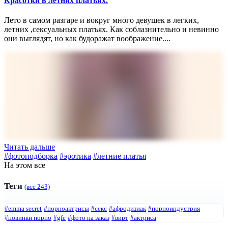
Красотки в летних платьях.
Лето в самом разгаре и вокруг много девушек в легких,
летних ,сексуальных платьях. Как соблазнительно и невинно
они выглядят, но как будоражат воображение....
Читать дальше
#фотоподборка
#эротика
#летние платья
На этом все
Теги
(все 243)
#emma secret
#порноактрисы
#секс
#афродизиак
#порноиндустрия
#новинки порно
#gfe
#фото на заказ
#вирт
#актриса