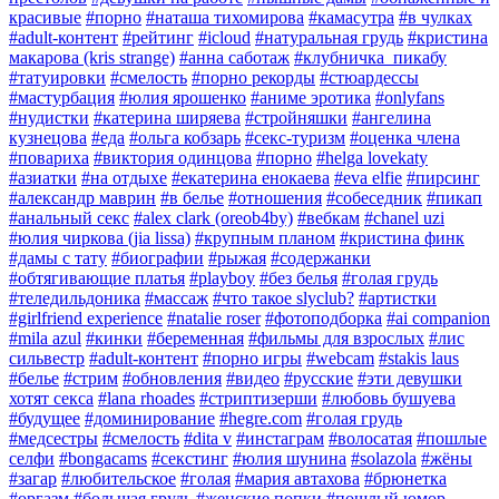
красивые
#порно
#наташа тихомирова
#камасутра
#в чулках
#adult-контент
#рейтинг
#icloud
#натуральная грудь
#кристина
макарова (kris strange)
#анна саботаж
#клубничка_пикабу
#татуировки
#смелость
#порно рекорды
#стюардессы
#мастурбация
#юлия ярошенко
#аниме эротика
#onlyfans
#нудистки
#катерина ширяева
#стройняшки
#ангелина
кузнецова
#еда
#ольга кобзарь
#секс-туризм
#оценка члена
#повариха
#виктория одинцова
#порно
#helga lovekaty
#азиатки
#на отдыхе
#екатерина енокаева
#eva elfie
#пирсинг
#александр маврин
#в белье
#отношения
#собеседник
#пикап
#анальный секс
#alex clark (oreob4by)
#вебкам
#chanel uzi
#юлия чиркова (jia lissa)
#крупным планом
#кристина финк
#дамы с тату
#биографии
#рыжая
#содержанки
#обтягивающие платья
#playboy
#без белья
#голая грудь
#теледильдоника
#массаж
#что такое slyclub?
#артистки
#girlfriend experience
#natalie roser
#фотоподборка
#ai companion
#mila azul
#кинки
#беременная
#фильмы для взрослых
#лис
сильвестр
#adult-контент
#порно игры
#webcam
#stakis laus
#белье
#стрим
#обновления
#видео
#русские
#эти девушки
хотят секса
#lana rhoades
#стриптизерши
#любовь бушуева
#будущее
#доминирование
#hegre.com
#голая грудь
#медсестры
#смелость
#dita v
#инстаграм
#волосатая
#пошлые
селфи
#bongacams
#секстинг
#юлия шунина
#solazola
#жëны
#загар
#любительское
#голая
#мария автахова
#брюнетка
#оргазм
#большая грудь
#женские попки
#пошлый юмор