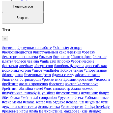
Подписаться
Закрыть
Теги
×
#певица
#девушки на работе
#xhamster
#спорт
#велосипедистки
#виртуальный секс
#фетиш
#оргазм
#екатерина енокаева
#рыжая
#пирсинг
#биографии
#летние
платья
#олеся левина
#mila azul
#порно
#эротические
фантазии
#вебкам
#hegre.com
#любовь бушуева
#российская
порноиндустрия
#niece waidhofer
#обновления
#спортивные
#блондинка
#смешные фото
#дамы с тату
#фото на заказ
#шатенка
#стримерши
#романтика
#доминирование
#новости
#рейтинг
#юлия ярошенко
#засветы
#veronika zemanova
#рейтинг
#kristina sweet
#лис сильвестр
#лада люмос
#клубничка_пикабу
#liya silver
#путешествия
#гуннинг
#вирт
#без белья
#жëны
#ai companion
#русские
#секс
#обнаженные
#секс мемы
#emma secret
#на отдыхе
#chanel uzi
#нудизм
#эти
девушки хотят секса
#гольфистка
#секс-туризм
#helga lovekaty
#ролевые игры
#nata lee
#кристина макарова (kris strange)