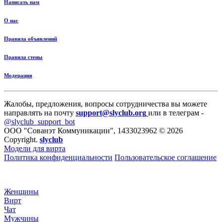
Написать нам
О нас
Правила объявлений
Правила стены
Модерация
Жалобы, предложения, вопросы сотрудничества вы можете
направлять на почту
support@slyclub.org
или в телеграм -
@slyclub_support_bot
ООО "Сованэт Коммуникации", 1433023962 © 2026
Copyright.
slyclub
Модели для вирта
Политика конфиденциальности
Пользовательское соглашение
Женщины
Вирт
Чат
Мужчины