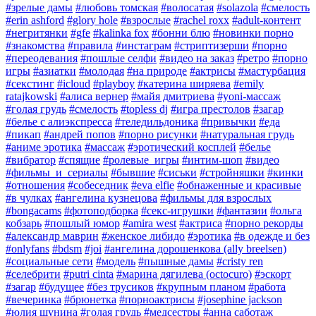
#зрелые дамы
#любовь томская
#волосатая
#solazola
#смелость
#erin ashford
#glory hole
#взрослые
#rachel roxx
#adult-контент
#негритянки
#gfe
#kalinka fox
#бонни блю
#новинки порно
#знакомства
#правила
#инстаграм
#стриптизерши
#порно
#переодевания
#пошлые селфи
#видео на заказ
#ретро
#порно
игры
#азиатки
#молодая
#на природе
#актрисы
#мастурбация
#секстинг
#icloud
#playboy
#катерина ширяева
#emily
ratajkowski
#алиса вернер
#майя дмитриева
#yoni-массаж
#голая грудь
#смелость
#topless dj
#игра престолов
#загар
#белье с алиэкспресса
#теледильдоника
#привычки
#еда
#пикап
#андрей попов
#порно рисунки
#натуральная грудь
#аниме эротика
#массаж
#эротический косплей
#белье
#вибратор
#спящие
#ролевые_игры
#интим-шоп
#видео
#фильмы_и_сериалы
#бывшие
#сиськи
#стройняшки
#кинки
#отношения
#собеседник
#eva elfie
#обнаженные и красивые
#в чулках
#ангелина кузнецова
#фильмы для взрослых
#bongacams
#фотоподборка
#секс-игрушки
#фантазии
#ольга
кобзарь
#пошлый юмор
#amira west
#актриса
#порно рекорды
#александр маврин
#женское либидо
#эротика
#в одежде и без
#onlyfans
#bdsm
#joi
#ангелина дорошенкова (ally breelsen)
#социальные сети
#модель
#пышные дамы
#cristy ren
#селебрити
#putri cinta
#марина дягилева (octocuro)
#эскорт
#загар
#будущее
#без трусиков
#крупным планом
#работа
#вечеринка
#брюнетка
#порноактрисы
#josephine jackson
#юлия шунина
#голая грудь
#медсестры
#анна саботаж