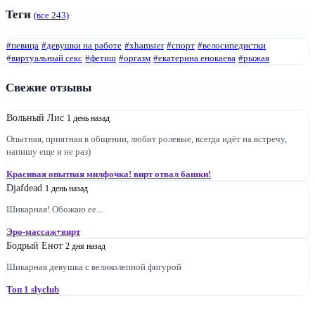
Теги
(все 243)
#певица
#девушки на работе
#xhamster
#спорт
#велосипедистки
#виртуальный секс
#фетиш
#оргазм
#екатерина енокаева
#рыжая
Свежие отзывы
Вольный Лис
1 день назад
Опытная, приятная в общении, любит ролевые, всегда идёт на встречу,
напишу еще и не раз)
Красивая опытная милфочка! вирт отвал башки!
Djafdead
1 день назад
Шикарная! Обожаю ее...
Эро-массаж+вирт
Бодрый Енот
2 дня назад
Шикарная девушка с великолепной фигурой
Топ 1 slyclub