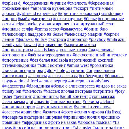
#topless dj
#содержанки
#нудизм
#смелость
#беременная
#обнаженные
#ангелина кузнецова
#эскорт
#интимный
аромат
#girlfriend experience
#кристина макарова (kris strange)
#порно
#майя дмитриева
#секс-игрушки
#белье
#социальные
сети
#helga lovekaty
#юлия ярошенко
#виртуальный секс
#пошлые селфи
#emma secret
#камасутра
#бонни блю
#александра даддарио
#в белье
#александр маврин
#сергей
ленин
#фильмы
#dita v
#актриса
#вибратор
#playboy
#mila azul
#emily ratajkowski
#стримерши
#мария автахова
#порноактрисы
#stakis laus
#ролевые_игры
#лада люмос
#отношения
#жëны
#переодевания
#искусственный интеллект
#спортивные
#без белья
#solazola
#эротический косплей
#теледильдоника
#adult-контент
#amira west
#романтика
#виктория одинцова
#glory hole
#гуннинг
#оценка члена
#интим-шоп
#актрисы
#секс-рассказы
#собеседник
#большая
грудь
#erin ashford
#алиса вернер
#интервью
#onlyfans
#медсестры
#блондинка
#белье с алиэкспресса
#видео на заказ
#cristy ren
#смелость
#массаж
#голая
#эстрада
#стриптиз
#joey
fisher
#рейтинг
#порно игры
#adult-контент
#yoni-массаж
#секс мемы
#joi
#mavrin
#аниме эротика
#певица
#icloud
#новинки порно
#крупным планом
#veronika zemanova
#засветы
#putri cinta
#азиатки
#фото
#юлия чиркова (jia lissa)
#повариха
#катерина ширяева
#привычки
#юлия ярошенко
#бывшие
#афродизиак
#фото на заказ
#любовь томская
#fia
meos
#российская порноиндустрия
#xhamster
#кристина финк