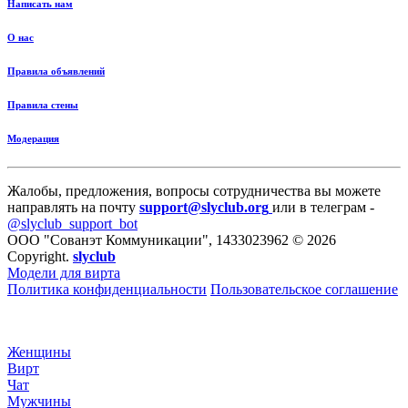
Написать нам
О нас
Правила объявлений
Правила стены
Модерация
Жалобы, предложения, вопросы сотрудничества вы можете
направлять на почту
support@slyclub.org
или в телеграм -
@slyclub_support_bot
ООО "Сованэт Коммуникации", 1433023962 © 2026
Copyright.
slyclub
Модели для вирта
Политика конфиденциальности
Пользовательское соглашение
Женщины
Вирт
Чат
Мужчины