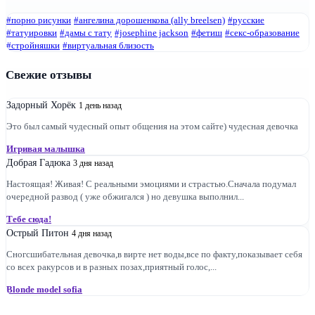
#порно рисунки
#ангелина дорошенкова (ally breelsen)
#русские
#татуировки
#дамы с тату
#josephine jackson
#фетиш
#секс-образование
#стройняшки
#виртуальная близость
Свежие отзывы
Задорный Хорёк
1 день назад
Это был самый чудесный опыт общения на этом сайте) чудесная девочка
Игривая малышка
Добрая Гадюка
3 дня назад
Настоящая! Живая! С реальными эмоциями и страстью.Сначала подумал
очередной развод ( уже обжигался ) но девушка выполнил...
Тебе сюда!
Острый Питон
4 дня назад
Сногсшибательная девочка,в вирте нет воды,все по факту,показывает себя
со всех ракурсов и в разных позах,приятный голос,...
Blonde model sofia