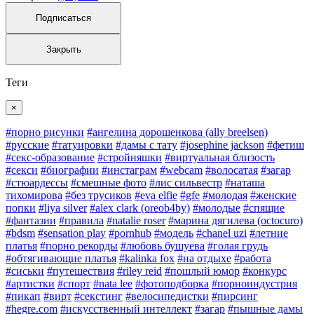
Подписаться
Закрыть
Теги
×
#порно рисунки
#ангелина дорошенкова (ally breelsen)
#русские
#татуировки
#дамы с тату
#josephine jackson
#фетиш
#секс-образование
#стройняшки
#виртуальная близость
#секси
#биографии
#инстаграм
#webcam
#волосатая
#загар
#стюардессы
#смешные фото
#лис сильвестр
#наташа
тихомирова
#без трусиков
#eva elfie
#gfe
#молодая
#женские
попки
#liya silver
#alex clark (oreob4by)
#молодые
#спящие
#фантазии
#правила
#natalie roser
#марина дягилева (octocuro)
#bdsm
#sensation play
#pornhub
#модель
#chanel uzi
#летние
платья
#порно рекорды
#любовь бушуева
#голая грудь
#обтягивающие платья
#kalinka fox
#на отдыхе
#работа
#сиськи
#путешествия
#riley reid
#пошлый юмор
#конкурс
#артистки
#спорт
#nata lee
#фотоподборка
#порноиндустрия
#пикап
#вирт
#секстинг
#велосипедистки
#пирсинг
#hegre.com
#искусственный интеллект
#загар
#пышные дамы