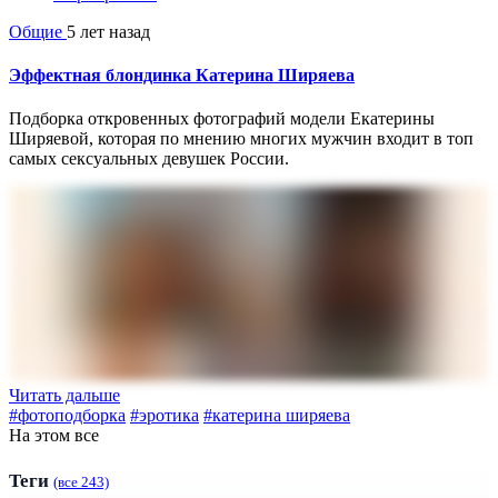
Общие
5 лет назад
Эффектная блондинка Катерина Ширяева
Подборка откровенных фотографий модели Екатерины
Ширяевой, которая по мнению многих мужчин входит в топ
самых сексуальных девушек России.
Читать дальше
#фотоподборка
#эротика
#катерина ширяева
На этом все
Теги
(все 243)