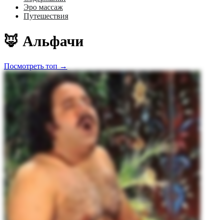
Эро массаж
Путешествия
🦊 Альфачи
Посмотреть топ →