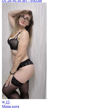
От 26 до 30 лет
·
Россия
15
Мама катя