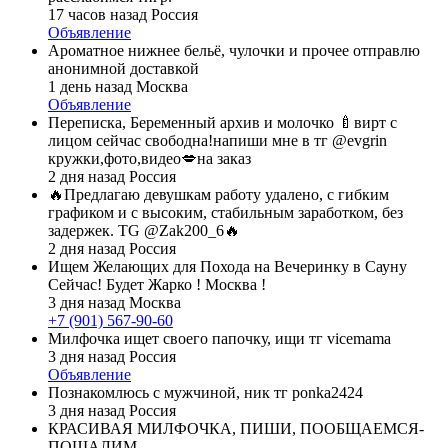
17 часов назад
Россия
Объявление
Ароматное нижнее бельё, чулочки и прочее отправлю
анонимной доставкой
1 день назад
Москва
Объявление
Переписка, Беременный архив и молочко 🍼вирт с
лицом сейчас свободна!напиши мне в тг @evgrin
кружки,фото,видео💋на заказ
2 дня назад
Россия
🔥Предлагаю девушкам работу удалено, с гибким
графиком и с высоким, стабильным заработком, без
задержек. TG @Zak200_6🔥
2 дня назад
Россия
Ищем Желающих для Похода на Вечеринку в Сауну
Сейчас! Будет Жарко ! Москва !
3 дня назад
Москва
+7 (901) 567-90-60
Милфочка ищет своего папочку, ищи тг vicemama
3 дня назад
Россия
Объявление
Познакомлюсь с мужчиной, ник тг ponka2424
3 дня назад
Россия
КРАСИВАЯ МИЛФОЧКА, ПИШИ, ПООБЩАЕМСЯ-
ПОШАЛИМ