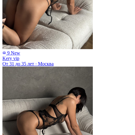
9
New
Kery vip
От 31 до 35 лет
·
Москва