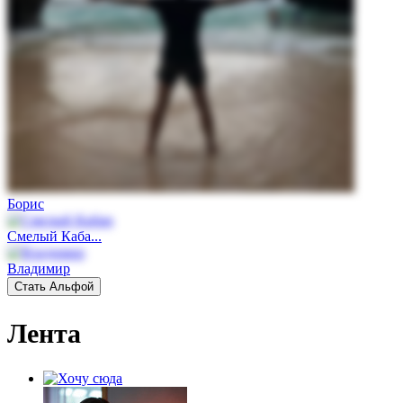
Борис
Смелый Каба...
Владимир
Стать Альфой
Лента