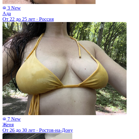
3
New
Ада
От 22 до 25 лет
·
Россия
7
New
Женя
От 26 до 30 лет
·
Ростов-на-Дону