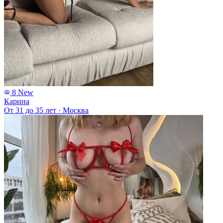
8
New
Карина
От 31 до 35 лет
·
Москва