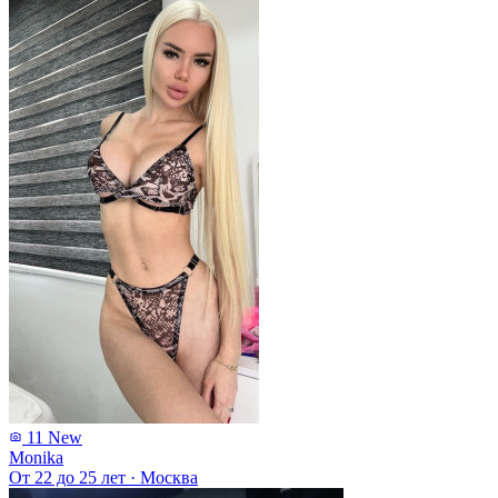
11
New
Monika
От 22 до 25 лет
·
Москва