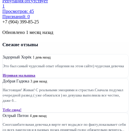
Репутация отсутствует
1
Просмотров: 45
Признаний: 0
+7 (904) 399-85-25
Обновлено 1 месяц назад
Свежие отзывы
Задорный Хорёк
1 день назад
Это был самый чудесный опыт общения на этом сайте) чудесная девочка
Игривая малышка
Добрая Гадюка
3 дня назад
Настоящая! Живая! С реальными эмоциями и страстью.Сначала подумал
очередной развод ( уже обжигался ) но девушка выполнила все честно,
даже б...
Тебе сюда!
Острый Питон
4 дня назад
Сногсшибательная девочка,в вирте нет воды,все по факту,показывает себя
со всех ракурсов и в разных позах,приятный голос,обязательно вернусь...