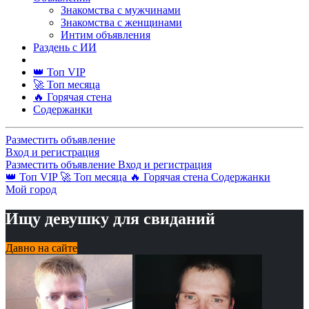
Знакомства с мужчинами
Знакомства с женщинами
Интим объявления
Раздень с ИИ
👑 Топ VIP
🚀 Топ месяца
🔥 Горячая стена
Содержанки
Разместить объявление
Вход и регистрация
Разместить объявление
Вход и регистрация
👑 Топ VIP
🚀 Топ месяца
🔥 Горячая стена
Содержанки
Мой город
Ищу девушку для свиданий
Давно на сайте