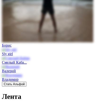
Борис
Sly girl
Смелый Каба...
Валерий
Владимир
Стать Альфой
Лента