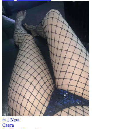
1
New
Света