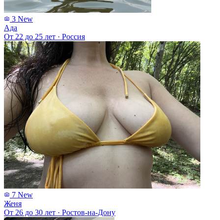
3
New
Ада
От 22 до 25 лет
·
Россия
7
New
Женя
От 26 до 30 лет
·
Ростов-на-Дону