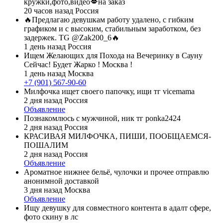
кружки,фото,видео💋на заказ
20 часов назад
Россия
🔥Предлагаю девушкам работу удалено, с гибким
графиком и с высоким, стабильным заработком, без
задержек. TG @Zak200_6🔥
1 день назад
Россия
Ищем Желающих для Похода на Вечеринку в Сауну
Сейчас! Будет Жарко ! Москва !
1 день назад
Москва
+7 (901) 567-90-60
Милфочка ищет своего папочку, ищи тг vicemama
2 дня назад
Россия
Объявление
Познакомлюсь с мужчиной, ник тг ponka2424
2 дня назад
Россия
КРАСИВАЯ МИЛФОЧКА, ПИШИ, ПООБЩАЕМСЯ-
ПОШАЛИМ
2 дня назад
Россия
Объявление
Ароматное нижнее бельё, чулочки и прочее отправлю
анонимной доставкой
3 дня назад
Москва
Объявление
Ищу девушку для совместного контента в адалт сфере,
фото скину в лс