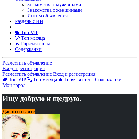
Знакомства с мужчинами
Знакомства с женщинами
Интим объявления
Раздень с ИИ
👑 Топ VIP
🚀 Топ месяца
🔥 Горячая стена
Содержанки
Разместить объявление
Вход и регистрация
Разместить объявление
Вход и регистрация
👑 Топ VIP
🚀 Топ месяца
🔥 Горячая стена
Содержанки
Мой город
Ищу добрую и щедрую.
Давно на сайте