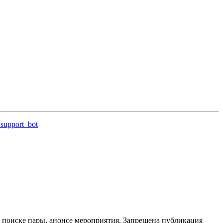
support_bot
 поиске пары, анонсе мероприятия. Запрещена публикация