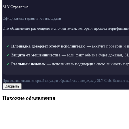
SLY Страховка
Официальная гарантия от площадки
Это объявление размещено исполнителем, который прошёл верификаци
✓
Площадка доверяет этому исполнителю
— аккаунт проверен и 
✓
Защита от мошенничества
— если факт обмана будет доказан, S
✓
Реальный человек
— исполнитель подтвердил свою личность пе
При возникновении спорной ситуации обращайтесь в поддержку SLY Club. Выплата пр
Закрыть
Похожие объявления