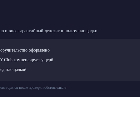
ю и внёс гарантийный депозит в пользу площадки.
поручительство оформлено
LY Club компенсирует ущерб
ред площадкой
оизводится после проверки обстоятельств.