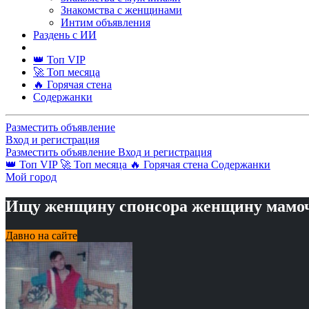
Знакомства с женщинами
Интим объявления
Раздень с ИИ
👑 Топ VIP
🚀 Топ месяца
🔥 Горячая стена
Содержанки
Разместить объявление
Вход и регистрация
Разместить объявление
Вход и регистрация
👑 Топ VIP
🚀 Топ месяца
🔥 Горячая стена
Содержанки
Мой город
Ищу женщину спонсора женщину мамо
Давно на сайте