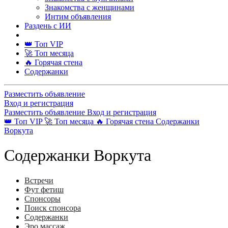
Знакомства с женщинами
Интим объявления
Раздень с ИИ
👑 Топ VIP
🚀 Топ месяца
🔥 Горячая стена
Содержанки
Разместить объявление
Вход и регистрация
Разместить объявление
Вход и регистрация
👑 Топ VIP
🚀 Топ месяца
🔥 Горячая стена
Содержанки
Воркута
Содержанки Воркута
Встречи
Фут фетиш
Спонсоры
Поиск спонсора
Содержанки
Эро массаж