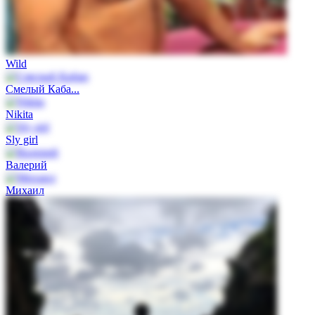
Wild
Смелый Каба...
Nikita
Sly girl
Валерий
Михаил