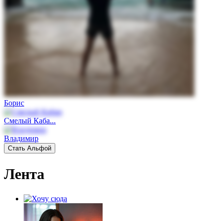
Борис
Смелый Каба...
Владимир
Стать Альфой
Лента