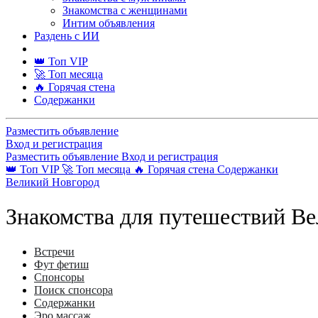
Знакомства с женщинами
Интим объявления
Раздень с ИИ
👑 Топ VIP
🚀 Топ месяца
🔥 Горячая стена
Содержанки
Разместить объявление
Вход и регистрация
Разместить объявление
Вход и регистрация
👑 Топ VIP
🚀 Топ месяца
🔥 Горячая стена
Содержанки
Великий Новгород
Знакомства для путешествий В
Встречи
Фут фетиш
Спонсоры
Поиск спонсора
Содержанки
Эро массаж