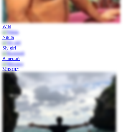
Wild
Nikita
Sly girl
Валерий
Михаил