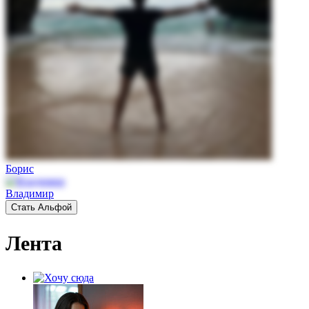
Борис
Владимир
Стать Альфой
Лента