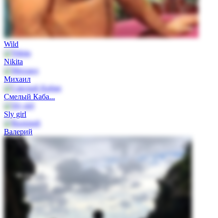
Wild
Nikita
Михаил
Смелый Каба...
Sly girl
Валерий