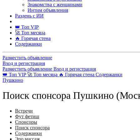
Знакомства с женщинами
Интим объявления
Раздень с ИИ
👑 Топ VIP
🚀 Топ месяца
🔥 Горячая стена
Содержанки
Разместить объявление
Вход и регистрация
Разместить объявление
Вход и регистрация
👑 Топ VIP
🚀 Топ месяца
🔥 Горячая стена
Содержанки
Пушкино
Поиск спонсора Пушкино (Моск
Встречи
Фут фетиш
Спонсоры
Поиск спонсора
Содержанки
Эро массаж