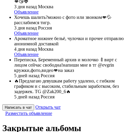
💋😘🍓
3 дня назад
Москва
Объявление
Хочешь шалить?можно с фото или звонком💋💦
расслабимся тигр.
3 дня назад
Россия
Объявление
Ароматное нижнее бельё, чулочки и прочее отправлю
анонимной доставкой
4 дня назад
Москва
Объявление
Переписка, Беременный архив и молочко 🍼вирт с
лицом сейчас свободна!напиши мне в тг @evgrin
кружки,фото,видео💋на заказ
5 дней назад
Россия
🔥Предлагаю девушкам работу удалено, с гибким
графиком и с высоким, стабильным заработком, без
задержек. TG @Zak200_6🔥
5 дней назад
Россия
Открыть чат
Написать в чат
Разместить объявление
Закрытые альбомы