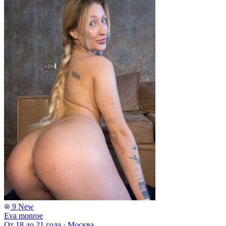
9
New
Eva monroe
От 18 до 21 года
·
Москва