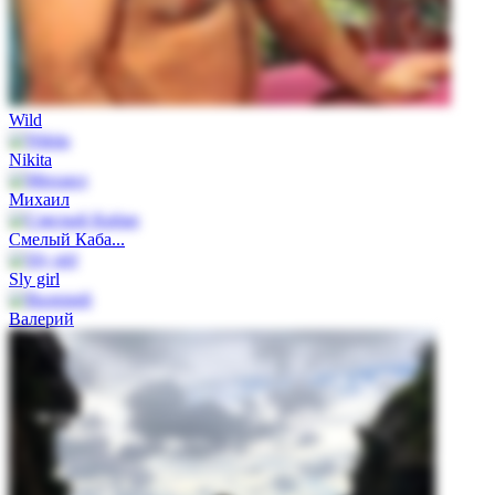
Wild
Nikita
Михаил
Смелый Каба...
Sly girl
Валерий