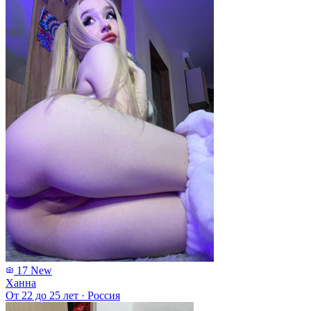
17
New
Ханна
От 22 до 25 лет
·
Россия