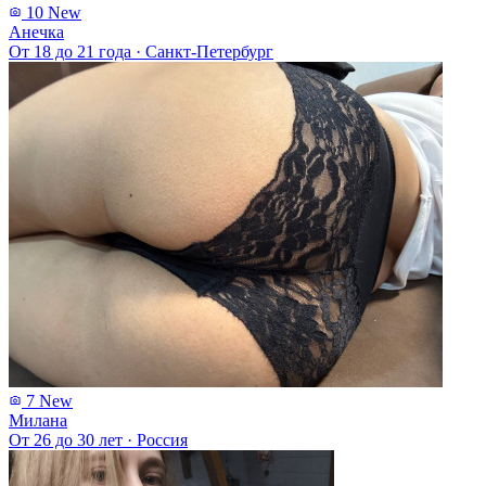
10
New
Анечка
От 18 до 21 года
·
Санкт-Петербург
7
New
Милана
От 26 до 30 лет
·
Россия