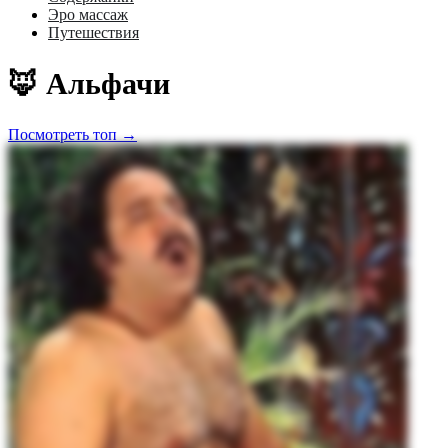
Эро массаж
Путешествия
🦊 Альфачи
Посмотреть топ →