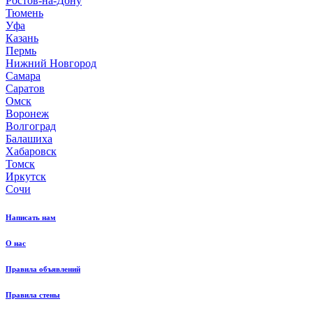
Ростов-на-Дону
Тюмень
Уфа
Казань
Пермь
Нижний Новгород
Самара
Саратов
Омск
Воронеж
Волгоград
Балашиха
Хабаровск
Томск
Иркутск
Сочи
Написать нам
О нас
Правила объявлений
Правила стены