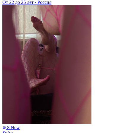
От 22 до 25 лет
·
Россия
8
New
Sofya