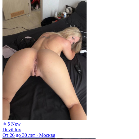
5
New
Devil fox
От 26 до 30 лет
·
Москва