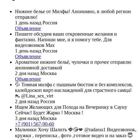
Нижнее белье от Милфы! Анонимно, в любой регион
отправлю!
1 день назад
Россия
Объявление
Пишите обсудим ваши откровенные желания и
фантазии. Напиши мне, и я помогу тебе. Для
видеозвонков Max
1 день назад
Россия
Объявление
Ароматное нижнее бельё, чулочки и прочее отправлю
анонимной доставкой
2 дня назад
Москва
Объявление
💦 Томная милфа с пышным бюстом и без комплексов,
калейдоскоп вирт-наслаждений для страстного самца!
👠 @Lina_sex_virt
2 дня назад
Россия
Ищем Желающих для Похода на Вечеринку в Сауну
Сейчас! Будет Жарко ! Москва !
3 дня назад
Москва
+7 (901) 567-90-60
Мальчики Хочу Шалить 🍓😘💋 @radasss1 Видеозвонок,
кружки , переписка , фото ,готовое видео и на заказ 😇