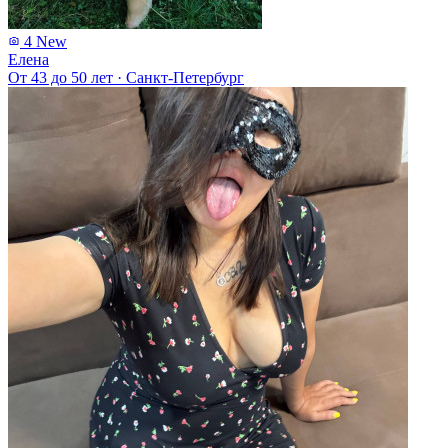
4
New
Елена
От 43 до 50 лет
·
Санкт-Петербург