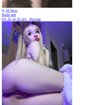
10
New
Barbi girl
От 31 до 35 лет
·
Россия