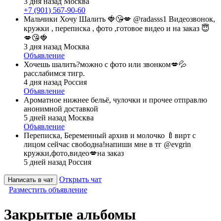
3 дня назад
Москва
+7 (901) 567-90-60
Мальчики Хочу Шалить 🍓😘💋 @radasss1 Видеозвонок,
кружки , переписка , фото ,готовое видео и на заказ 😇
💋😘🍓
3 дня назад
Москва
Объявление
Хочешь шалить?можно с фото или звонком💋💦
расслабимся тигр.
4 дня назад
Россия
Объявление
Ароматное нижнее бельё, чулочки и прочее отправлю
анонимной доставкой
5 дней назад
Москва
Объявление
Переписка, Беременный архив и молочко 🍼вирт с
лицом сейчас свободна!напиши мне в тг @evgrin
кружки,фото,видео💋на заказ
5 дней назад
Россия
Открыть чат
Написать в чат
Разместить объявление
Закрытые альбомы