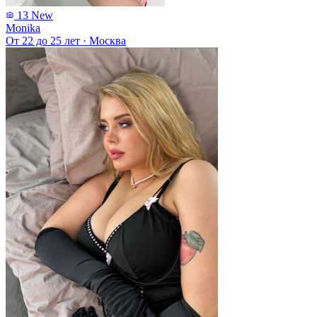
13
New
Monika
От 22 до 25 лет
·
Москва