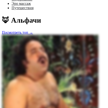
Эро массаж
Путешествия
🦊 Альфачи
Посмотреть топ →