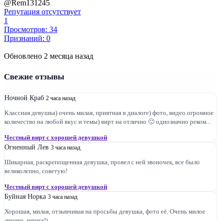
@Rem131245
Репутация отсутствует
1
Просмотров: 34
Признаний: 0
Обновлено 2 месяца назад
Свежие отзывы
Ночной Краб
2 часа назад
Классная девушка) очень милая, приятная в диалоге) фото, видео огромное
количество на любой вкус и темы) вирт на отлично 🙂 однозначно реком...
Честный вирт с хорошей девушкой
Огненный Лев
3 часа назад
Шикарная, раскрепощенная девушка, провел с ней звоночек, все было
великолепно, советую!
Честный вирт с хорошей девушкой
Буйная Норка
3 часа назад
Хорошая, милая, отзывчивая на просьбы девушка, фото её. Очень милое
личико, няшка!)