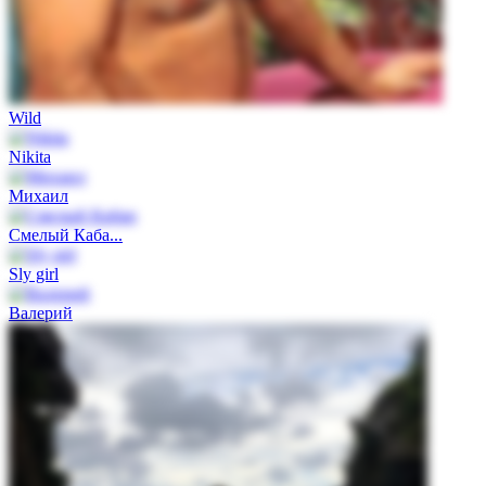
Wild
Nikita
Михаил
Смелый Каба...
Sly girl
Валерий