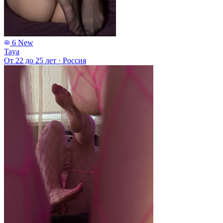
6
New
Taya
От 22 до 25 лет
·
Россия