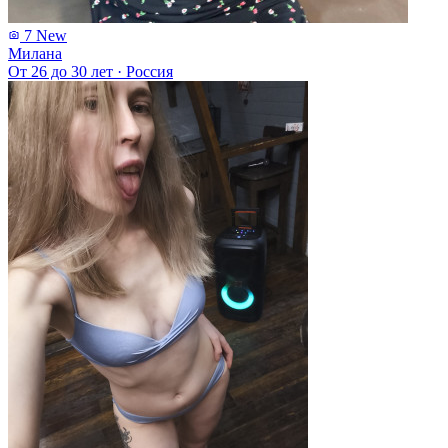
7
New
Милана
От 26 до 30 лет
·
Россия