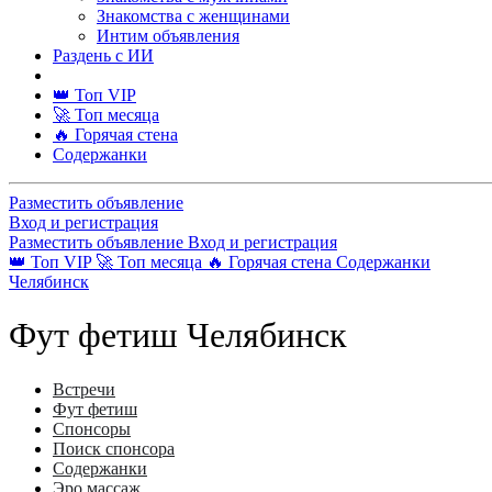
Знакомства с женщинами
Интим объявления
Раздень с ИИ
👑 Топ VIP
🚀 Топ месяца
🔥 Горячая стена
Содержанки
Разместить объявление
Вход и регистрация
Разместить объявление
Вход и регистрация
👑 Топ VIP
🚀 Топ месяца
🔥 Горячая стена
Содержанки
Челябинск
Фут фетиш Челябинск
Встречи
Фут фетиш
Спонсоры
Поиск спонсора
Содержанки
Эро массаж