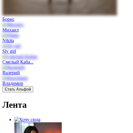
Борис
Михаил
Nikita
Sly girl
Смелый Каба...
Валерий
Владимир
Стать Альфой
Лента