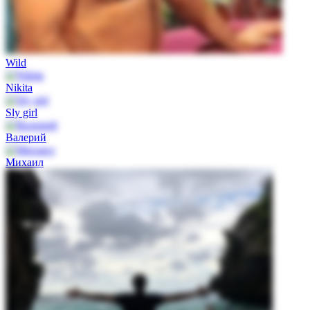
Wild
Nikita
Sly girl
Валерий
Михаил