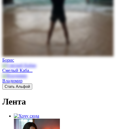
Борис
Смелый Каба...
Владимир
Стать Альфой
Лента