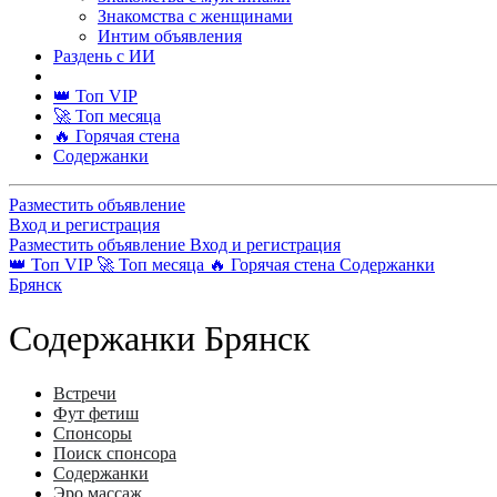
Знакомства с женщинами
Интим объявления
Раздень с ИИ
👑 Топ VIP
🚀 Топ месяца
🔥 Горячая стена
Содержанки
Разместить объявление
Вход и регистрация
Разместить объявление
Вход и регистрация
👑 Топ VIP
🚀 Топ месяца
🔥 Горячая стена
Содержанки
Брянск
Содержанки Брянск
Встречи
Фут фетиш
Спонсоры
Поиск спонсора
Содержанки
Эро массаж