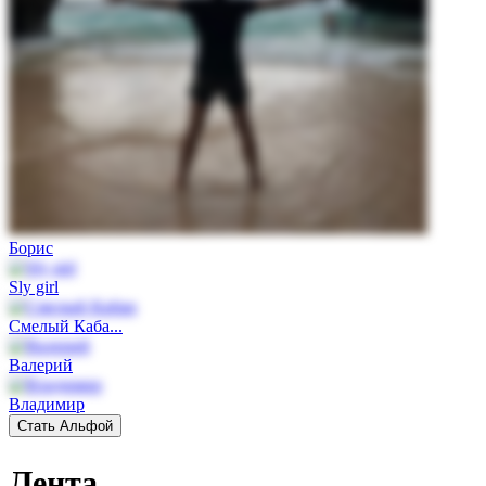
Борис
Sly girl
Смелый Каба...
Валерий
Владимир
Стать Альфой
Лента