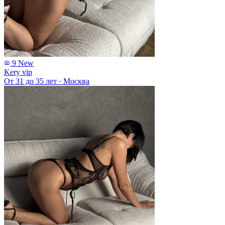
9
New
Kery vip
От 31 до 35 лет
·
Москва