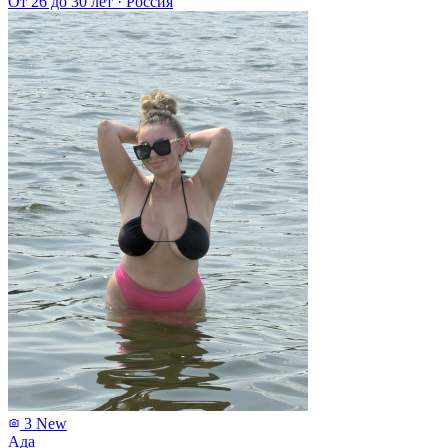
От 26 до 30 лет
·
Россия
3
New
Ада