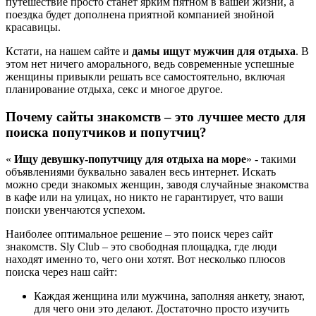
путешествие просто станет ярким пятном в вашей жизни, а
поездка будет дополнена приятной компанией знойной
красавицы.
Кстати, на нашем сайте и
дамы ищут мужчин для отдыха
. В
этом нет ничего аморального, ведь современные успешные
женщины привыкли решать все самостоятельно, включая
планирование отдыха, секс и многое другое.
Почему сайты знакомств – это лучшее место для
поиска попутчиков и попутчиц?
«
Ищу девушку-попутчицу для отдыха на море
» - такими
объявлениями буквально завален весь интернет. Искать
можно среди знакомых женщин, заводя случайные знакомства
в кафе или на улицах, но никто не гарантирует, что ваши
поиски увенчаются успехом.
Наиболее оптимальное решение – это поиск через сайт
знакомств. Sly Club – это свободная площадка, где люди
находят именно то, чего они хотят. Вот несколько плюсов
поиска через наш сайт:
Каждая женщина или мужчина, заполняя анкету, знают,
для чего они это делают. Достаточно просто изучить