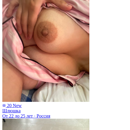
20
New
Шлюшка
От 22 до 25 лет
·
Россия