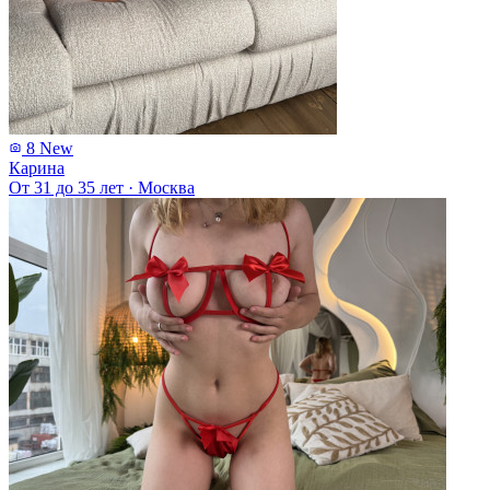
8
New
Карина
От 31 до 35 лет
·
Москва