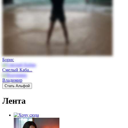
Борис
Смелый Каба...
Владимир
Стать Альфой
Лента