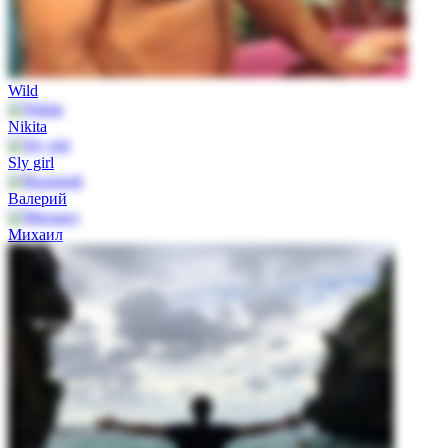
Wild
Nikita
Sly girl
Валерий
Михаил