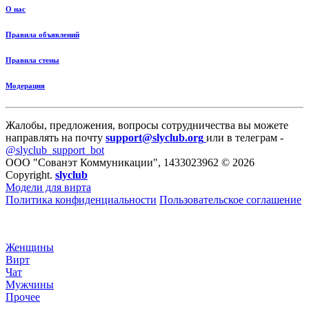
О нас
Правила объявлений
Правила стены
Модерация
Жалобы, предложения, вопросы сотрудничества вы можете
направлять на почту
support@slyclub.org
или в телеграм -
@slyclub_support_bot
ООО "Сованэт Коммуникации", 1433023962 © 2026
Copyright.
slyclub
Модели для вирта
Политика конфиденциальности
Пользовательское соглашение
Женщины
Вирт
Чат
Мужчины
Прочее