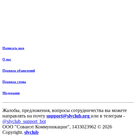
Написать нам
О нас
Правила объявлений
Правила стены
Модерация
Жалобы, предложения, вопросы сотрудничества вы можете
направлять на почту
support@slyclub.org
или в телеграм -
@slyclub_support_bot
ООО "Сованэт Коммуникации", 1433023962 © 2026
Copyright.
slyclub