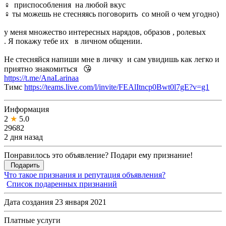
♀️ приспособления на любой вкус
♀️ ты можешь не стесняясь поговорить со мной о чем угодно)
у меня множество интересных нарядов, образов , ролевых
. Я покажу тебе их в личном общении.
Не стесняйся напиши мне в личку и сам увидишь как легко и
приятно знакомиться 😘
https://t.me/AnaLarinaa
Тимс
https://teams.live.com/l/invite/FEAlItncp0Bwt0l7gE?v=g1
Информация
2
★
5.0
29682
2 дня назад
Понравилось это объявление? Подари ему признание!
Подарить
Что такое признания и репутация объявления?
Список подаренных признаний
Дата создания 23 января 2021
Платные услуги