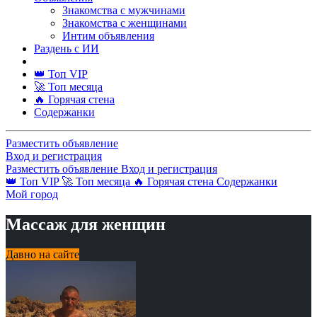
Знакомства с мужчинами
Знакомства с женщинами
Интим объявления
Раздень с ИИ
👑 Топ VIP
🚀 Топ месяца
🔥 Горячая стена
Содержанки
Разместить объявление
Вход и регистрация
Разместить объявление
Вход и регистрация
👑 Топ VIP
🚀 Топ месяца
🔥 Горячая стена
Содержанки
Мой город
Массаж для женщин
Давно на сайте