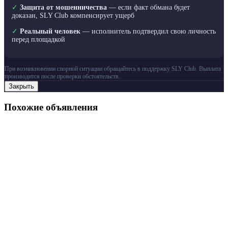
✓
Защита от мошенничества
— если факт обмана будет
доказан, SLY Club компенсирует ущерб
✓
Реальный человек
— исполнитель подтвердил свою личность
перед площадкой
При возникновении спорной ситуации обращайтесь в поддержку SLY Club. Выплата
производится после проверки обстоятельств.
Закрыть
Похожие объявления