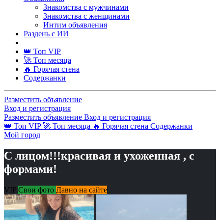
Знакомства с мужчинами
Знакомства с женщинами
Интим объявления
Раздень с ИИ
👑 Топ VIP
🚀 Топ месяца
🔥 Горячая стена
Содержанки
Разместить объявление
Вход и регистрация
Разместить объявление
Вход и регистрация
👑 Топ VIP
🚀 Топ месяца
🔥 Горячая стена
Содержанки
Мой город
С лицом!!!красивая и ухоженная , с
формами!
VIP
Свои фото
Давно на сайте