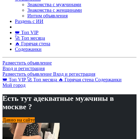
Знакомства с мужчинами
Знакомства с женщинами
Интим объявления
Раздень с ИИ
👑 Топ VIP
🚀 Топ месяца
🔥 Горячая стена
Содержанки
Разместить объявление
Вход и регистрация
Разместить объявление
Вход и регистрация
👑 Топ VIP
🚀 Топ месяца
🔥 Горячая стена
Содержанки
Мой город
Есть тут адекватные мужчины в
москве ?
Давно на сайте