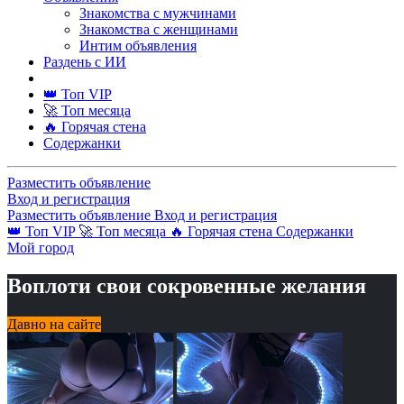
Знакомства с мужчинами
Знакомства с женщинами
Интим объявления
Раздень с ИИ
👑 Топ VIP
🚀 Топ месяца
🔥 Горячая стена
Содержанки
Разместить объявление
Вход и регистрация
Разместить объявление
Вход и регистрация
👑 Топ VIP
🚀 Топ месяца
🔥 Горячая стена
Содержанки
Мой город
Воплоти свои сокровенные желания
Давно на сайте