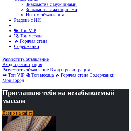
Знакомства с мужчинами
Знакомства с женщинами
Интим объявления
Раздень с ИИ
👑 Топ VIP
🚀 Топ месяца
🔥 Горячая стена
Содержанки
Разместить объявление
Вход и регистрация
Разместить объявление
Вход и регистрация
👑 Топ VIP
🚀 Топ месяца
🔥 Горячая стена
Содержанки
Мой город
Приглашаю тебя на незабываемый
массаж
Давно на сайте