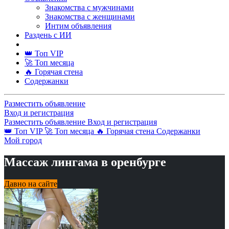
Знакомства с мужчинами
Знакомства с женщинами
Интим объявления
Раздень с ИИ
👑 Топ VIP
🚀 Топ месяца
🔥 Горячая стена
Содержанки
Разместить объявление
Вход и регистрация
Разместить объявление
Вход и регистрация
👑 Топ VIP
🚀 Топ месяца
🔥 Горячая стена
Содержанки
Мой город
Массаж лингама в оренбурге
Давно на сайте