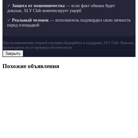
✓
Защита от мошенничества
— если факт обмана будет
доказан, SLY Club компенсирует ущерб
✓
Реальный человек
— исполнитель подтвердил свою личность
перед площадкой
При возникновении спорной ситуации обращайтесь в поддержку SLY Club. Выплата
производится после проверки обстоятельств.
Закрыть
Похожие объявления