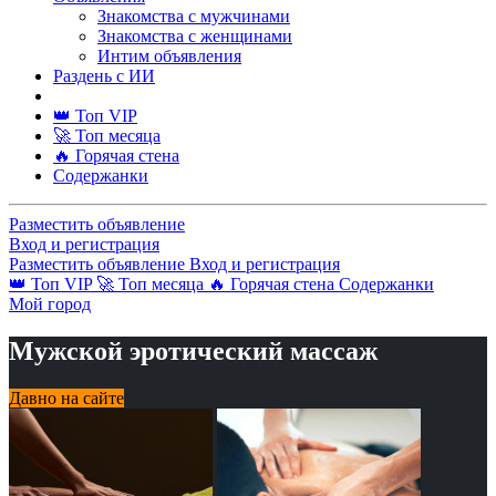
Знакомства с мужчинами
Знакомства с женщинами
Интим объявления
Раздень с ИИ
👑 Топ VIP
🚀 Топ месяца
🔥 Горячая стена
Содержанки
Разместить объявление
Вход и регистрация
Разместить объявление
Вход и регистрация
👑 Топ VIP
🚀 Топ месяца
🔥 Горячая стена
Содержанки
Мой город
Мужской эротический массаж
Давно на сайте