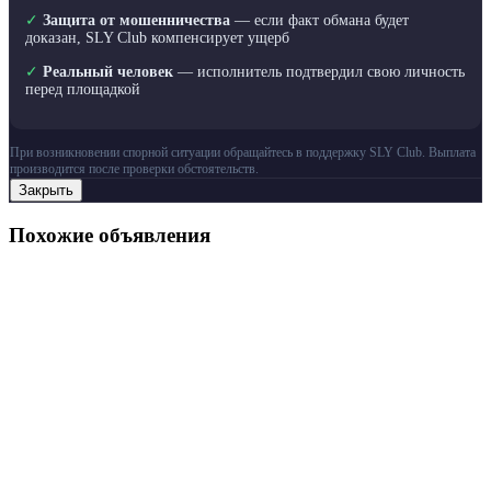
✓
Защита от мошенничества
— если факт обмана будет
доказан, SLY Club компенсирует ущерб
✓
Реальный человек
— исполнитель подтвердил свою личность
перед площадкой
При возникновении спорной ситуации обращайтесь в поддержку SLY Club. Выплата
производится после проверки обстоятельств.
Закрыть
Похожие объявления