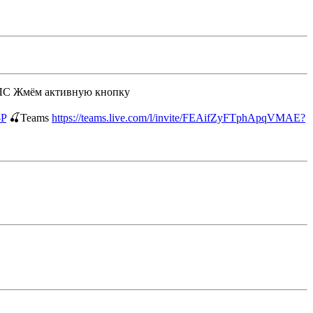
ЛС Жмём активную кнопку
-P
🍒Teams
https://teams.live.com/l/invite/FEAifZyFTphApqVMAE?