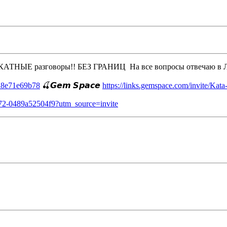
ТНЫЕ разговоры!! БЕЗ ГРАНИЦ На все вопросы отвечаю в 
dd8e71e69b78
🍒𝙂𝙚𝙢 𝙎𝙥𝙖𝙘𝙚
https://links.gemspace.com/invite/Kata
6a72-0489a52504f9?utm_source=invite