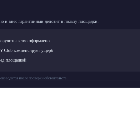
ю и внёс гарантийный депозит в пользу площадки.
поручительство оформлено
LY Club компенсирует ущерб
ред площадкой
оизводится после проверки обстоятельств.