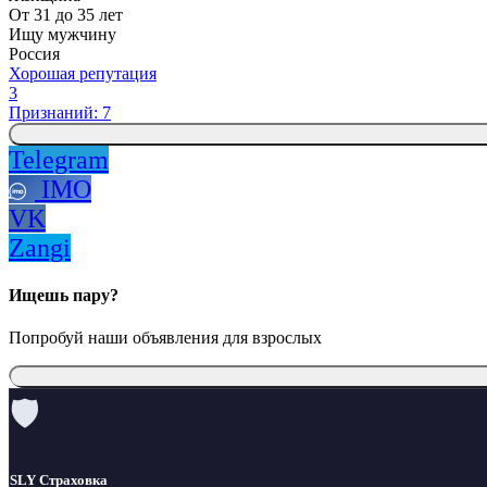
От 31 до 35 лет
Ищу мужчину
Россия
Хорошая репутация
3
Признаний: 7
Telegram
IMO
VK
Zangi
Ищешь пару?
Попробуй наши объявления для взрослых
🛡
SLY Страховка