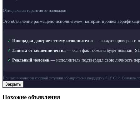
Официальная гарантия от площадки
Это объявление размещено исполнителем, который прошёл верификаци
✓
Площадка доверяет этому исполнителю
— аккаунт проверен и 
✓
Защита от мошенничества
— если факт обмана будет доказан, S
✓
Реальный человек
— исполнитель подтвердил свою личность пе
При возникновении спорной ситуации обращайтесь в поддержку SLY Club. Выплата пр
Закрыть
Похожие объявления