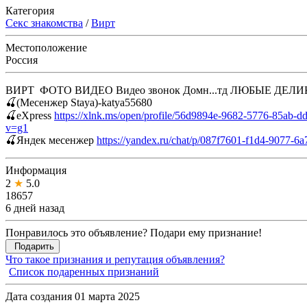
Категория
Секс знакомства
/
Вирт
Местоположение
Россия
ВИРТ ФОТО ВИДЕО Видео звонок Домн...тд ЛЮБЫЕ ДЕЛИКА
🍒(Месенжер Staya)-katya55680
🍒eXpress
https://xlnk.ms/open/profile/56d9894e-9682-5776-85ab-
v=g1
🍒Яндек месенжер
https://yandex.ru/chat/p/087f7601-f1d4-9077-
Информация
2
★
5.0
18657
6 дней назад
Понравилось это объявление? Подари ему признание!
Подарить
Что такое признания и репутация объявления?
Список подаренных признаний
Дата создания 01 марта 2025