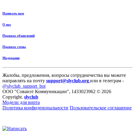
Написать нам
О нас
Правила объявлений
Правила стены
Модерация
Жалобы, предложения, вопросы сотрудничества вы можете
направлять на почту
support@slyclub.org
или в телеграм -
@slyclub_support_bot
ООО "Сованэт Коммуникации", 1433023962 © 2026
Copyright.
slyclub
Модели для вирта
Политика конфиденциальности
Пользовательское соглашение