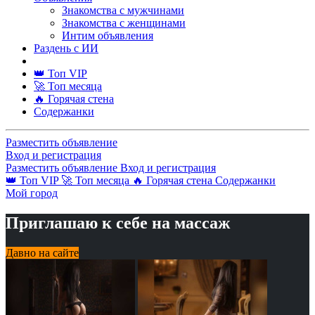
Знакомства с мужчинами
Знакомства с женщинами
Интим объявления
Раздень с ИИ
👑 Топ VIP
🚀 Топ месяца
🔥 Горячая стена
Содержанки
Разместить объявление
Вход и регистрация
Разместить объявление
Вход и регистрация
👑 Топ VIP
🚀 Топ месяца
🔥 Горячая стена
Содержанки
Мой город
Приглашаю к себе на массаж
Давно на сайте