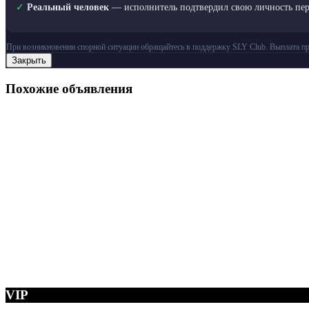
✓
Реальный человек
— исполнитель подтвердил свою личность пе
При возникновении спорной ситуации обращайтесь в поддержку SLY Club. Выплата пр
Закрыть
Похожие объявления
VIP