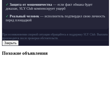
✓
Защита от мошенничества
— если факт обмана будет
доказан, SLY Club компенсирует ущерб
✓
Реальный человек
— исполнитель подтвердил свою личность
перед площадкой
При возникновении спорной ситуации обращайтесь в поддержку SLY Club. Выплата
производится после проверки обстоятельств.
Закрыть
Похожие объявления