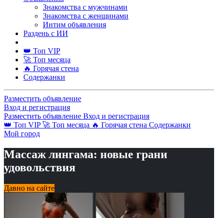
Знакомства с мужчинами
Знакомства с женщинами
Интим объявления
Раздень с ИИ
👑 Топ VIP
🚀 Топ месяца
🔥 Горячая стена
Содержанки
Разместить объявление
Вход и регистрация
Разместить объявление
Вход и регистрация
👑 Топ VIP
🚀 Топ месяца
🔥 Горячая стена
Содержанки
Мой город
Массаж лингама: новые грани
удовольствия
Давно на сайте