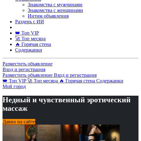
Знакомства с мужчинами
Знакомства с женщинами
Интим объявления
Раздень с ИИ
👑 Топ VIP
🚀 Топ месяца
🔥 Горячая стена
Содержанки
Разместить объявление
Вход и регистрация
Разместить объявление
Вход и регистрация
👑 Топ VIP
🚀 Топ месяца
🔥 Горячая стена
Содержанки
Мой город
Недный и чувственный эротический
массаж
Давно на сайте