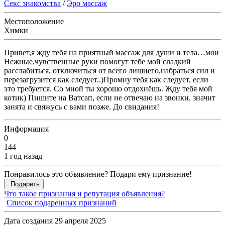
Секс знакомства
/
Эро массаж
Местоположение
Химки
Привет,я жду тебя на приятный массаж для души и тела…мои
Нежные,чувственные руки помогут тебе мой сладкий
расслабиться, отключиться от всего лишнего,набраться сил и
перезагрузится как следует..)Промну тебя как следует, если
это требуется. Со мной ты хорошо отдохнёшь. Жду тебя мой
котик) Пишите на Ватсап, если не отвечаю на звонки, значит
занята и свяжусь с вами позже. До свидания!
Информация
0
144
1 год назад
Понравилось это объявление? Подари ему признание!
Подарить
Что такое признания и репутация объявления?
Список подаренных признаний
Дата создания 29 апреля 2025