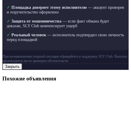
✓
Площадка доверяет этому исполнителю
— аккаунт проверен
и поручительство оформлено
✓
Защита от мошенничества
— если факт обмана будет
доказан, SLY Club компенсирует ущерб
✓
Реальный человек
— исполнитель подтвердил свою личность
перед площадкой
При возникновении спорной ситуации обращайтесь в поддержку SLY Club. Выплата
производится после проверки обстоятельств.
Закрыть
Похожие объявления