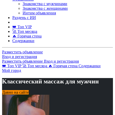
Знакомства с мужчинами
Знакомства с женщинами
Интим объявления
Раздень с ИИ
👑 Топ VIP
🚀 Топ месяца
🔥 Горячая стена
Содержанки
Разместить объявление
Вход и регистрация
Разместить объявление
Вход и регистрация
👑 Топ VIP
🚀 Топ месяца
🔥 Горячая стена
Содержанки
Мой город
Классический массаж для мужчин
Давно на сайте