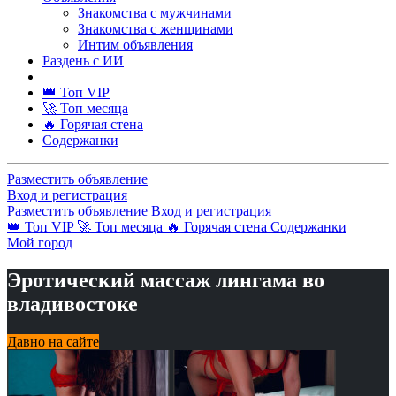
Знакомства с мужчинами
Знакомства с женщинами
Интим объявления
Раздень с ИИ
👑 Топ VIP
🚀 Топ месяца
🔥 Горячая стена
Содержанки
Разместить объявление
Вход и регистрация
Разместить объявление
Вход и регистрация
👑 Топ VIP
🚀 Топ месяца
🔥 Горячая стена
Содержанки
Мой город
Эротический массаж лингама во
владивостоке
Давно на сайте