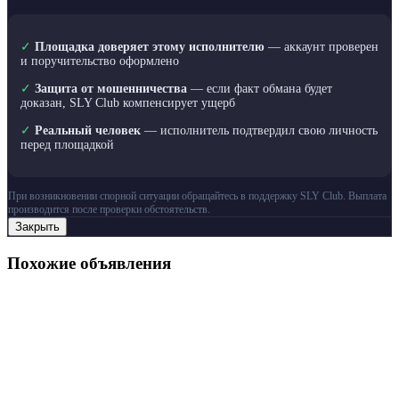
✓
Площадка доверяет этому исполнителю
— аккаунт проверен
и поручительство оформлено
✓
Защита от мошенничества
— если факт обмана будет
доказан, SLY Club компенсирует ущерб
✓
Реальный человек
— исполнитель подтвердил свою личность
перед площадкой
При возникновении спорной ситуации обращайтесь в поддержку SLY Club. Выплата
производится после проверки обстоятельств.
Закрыть
Похожие объявления