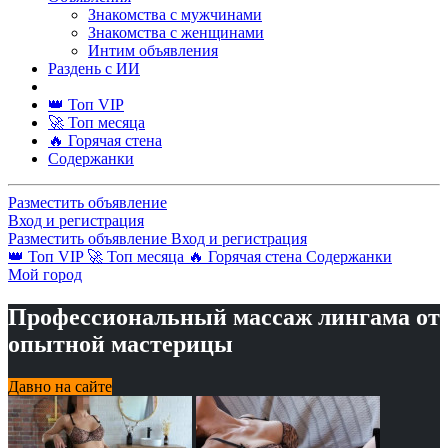
Знакомства с мужчинами
Знакомства с женщинами
Интим объявления
Раздень с ИИ
👑 Топ VIP
🚀 Топ месяца
🔥 Горячая стена
Содержанки
Разместить объявление
Вход и регистрация
Разместить объявление
Вход и регистрация
👑 Топ VIP
🚀 Топ месяца
🔥 Горячая стена
Содержанки
Мой город
Профессиональный массаж лингама от
опытной мастерицы
Давно на сайте