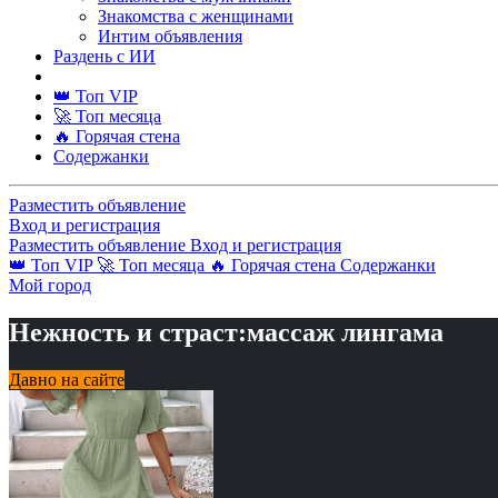
Знакомства с женщинами
Интим объявления
Раздень с ИИ
👑 Топ VIP
🚀 Топ месяца
🔥 Горячая стена
Содержанки
Разместить объявление
Вход и регистрация
Разместить объявление
Вход и регистрация
👑 Топ VIP
🚀 Топ месяца
🔥 Горячая стена
Содержанки
Мой город
Нежность и страст:массаж лингама
Давно на сайте