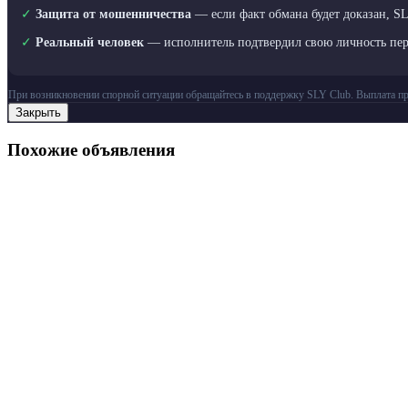
✓
Защита от мошенничества
— если факт обмана будет доказан, S
✓
Реальный человек
— исполнитель подтвердил свою личность пе
При возникновении спорной ситуации обращайтесь в поддержку SLY Club. Выплата пр
Закрыть
Похожие объявления