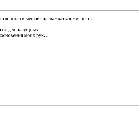
етственности мешает наслаждаться жизнью…
ся от дел насущных…
косновения моих рук…