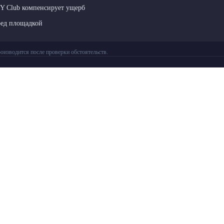
LY Club компенсирует ущерб
ред площадкой
оизводится после проверки обстоятельств.