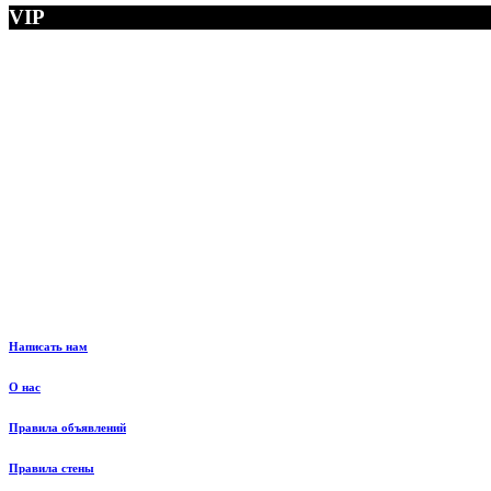
VIP
Написать нам
О нас
Правила объявлений
Правила стены