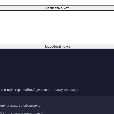
Написать в чат
Подробный поиск
ю и внёс гарантийный депозит в пользу площадки.
поручительство оформлено
LY Club компенсирует ущерб