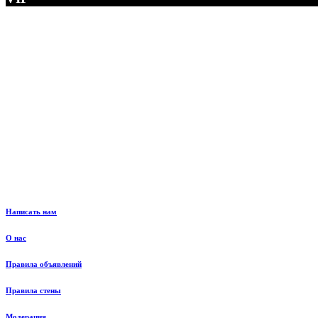
Написать нам
О нас
Правила объявлений
Правила стены
Модерация