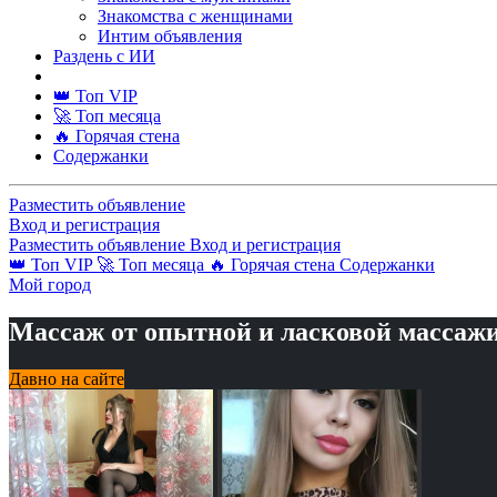
Знакомства с женщинами
Интим объявления
Раздень с ИИ
👑 Топ VIP
🚀 Топ месяца
🔥 Горячая стена
Содержанки
Разместить объявление
Вход и регистрация
Разместить объявление
Вход и регистрация
👑 Топ VIP
🚀 Топ месяца
🔥 Горячая стена
Содержанки
Мой город
Массаж от опытной и ласковой массаж
Давно на сайте