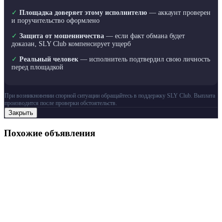
✓
Площадка доверяет этому исполнителю
— аккаунт проверен
и поручительство оформлено
✓
Защита от мошенничества
— если факт обмана будет
доказан, SLY Club компенсирует ущерб
✓
Реальный человек
— исполнитель подтвердил свою личность
перед площадкой
При возникновении спорной ситуации обращайтесь в поддержку SLY Club. Выплата
производится после проверки обстоятельств.
Закрыть
Похожие объявления