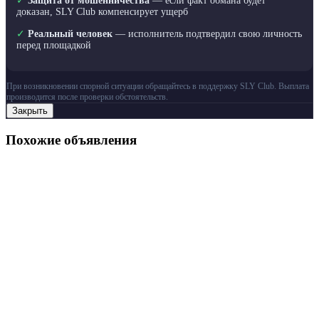
✓
Защита от мошенничества
— если факт обмана будет
доказан, SLY Club компенсирует ущерб
✓
Реальный человек
— исполнитель подтвердил свою личность
перед площадкой
При возникновении спорной ситуации обращайтесь в поддержку SLY Club. Выплата
производится после проверки обстоятельств.
Закрыть
Похожие объявления