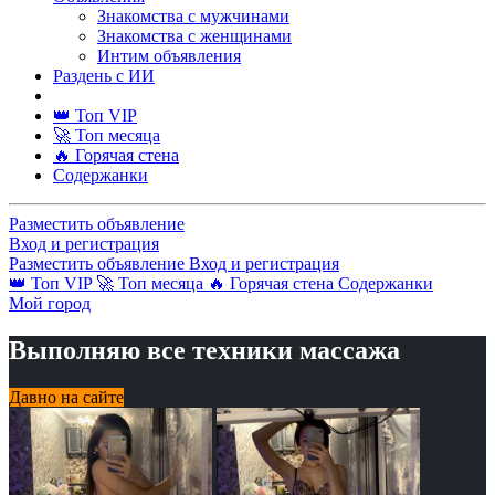
Знакомства с мужчинами
Знакомства с женщинами
Интим объявления
Раздень с ИИ
👑 Топ VIP
🚀 Топ месяца
🔥 Горячая стена
Содержанки
Разместить объявление
Вход и регистрация
Разместить объявление
Вход и регистрация
👑 Топ VIP
🚀 Топ месяца
🔥 Горячая стена
Содержанки
Мой город
Выполняю все техники массажа
Давно на сайте