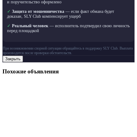
и поручительство оформлено
✓
Защита от мошенничества
— если факт обмана будет
доказан, SLY Club компенсирует ущерб
✓
Реальный человек
— исполнитель подтвердил свою личность
перед площадкой
При возникновении спорной ситуации обращайтесь в поддержку SLY Club. Выплата
производится после проверки обстоятельств.
Закрыть
Похожие объявления