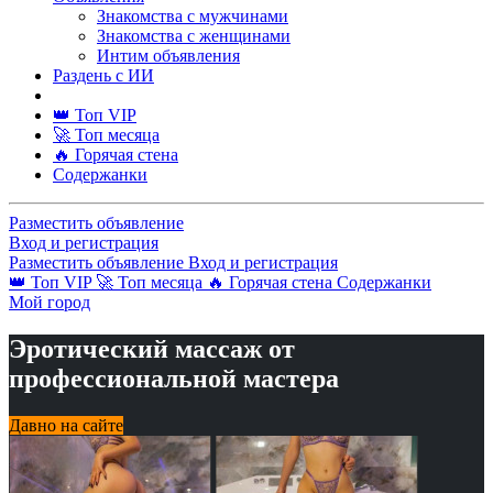
Знакомства с мужчинами
Знакомства с женщинами
Интим объявления
Раздень с ИИ
👑 Топ VIP
🚀 Топ месяца
🔥 Горячая стена
Содержанки
Разместить объявление
Вход и регистрация
Разместить объявление
Вход и регистрация
👑 Топ VIP
🚀 Топ месяца
🔥 Горячая стена
Содержанки
Мой город
Эротический массаж от
профессиональной мастера
Давно на сайте