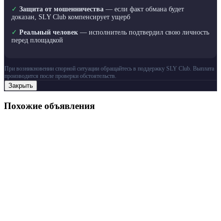
✓
Защита от мошенничества
— если факт обмана будет
доказан, SLY Club компенсирует ущерб
✓
Реальный человек
— исполнитель подтвердил свою личность
перед площадкой
При возникновении спорной ситуации обращайтесь в поддержку SLY Club. Выплата
производится после проверки обстоятельств.
Закрыть
Похожие объявления