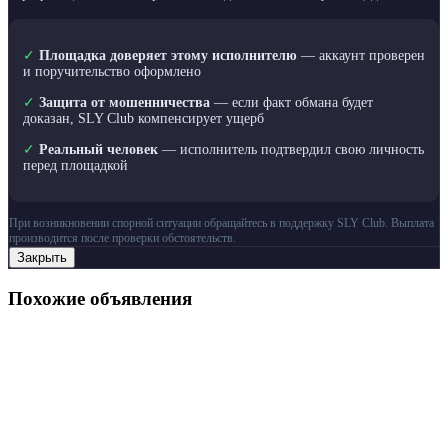
✓
Площадка доверяет этому исполнителю
— аккаунт проверен
и поручительство оформлено
✓
Защита от мошенничества
— если факт обмана будет
доказан, SLY Club компенсирует ущерб
✓
Реальный человек
— исполнитель подтвердил свою личность
перед площадкой
При возникновении спорной ситуации обращайтесь в поддержку SLY Club. Выплата
производится после проверки обстоятельств.
Закрыть
Похожие объявления